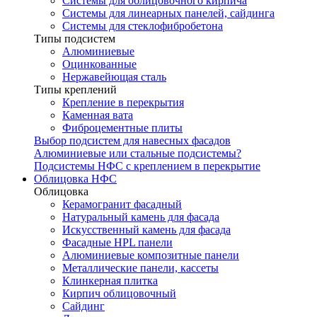
Системы для облицовочного кирпича
Системы для линеарных панелей, сайдинга
Системы для стеклофибробетона
Типы подсистем
Алюминиевые
Оцинкованные
Нержавейющая сталь
Типы креплений
Крепление в перекрытия
Каменная вата
Фиброцементные плиты
Выбор подсистем для навесных фасадов
Алюминиевые или стальные подсистемы?
Подсистемы НФС с креплением в перекрытие
Облицовка НФС
Облицовка
Керамогранит фасадный
Натуральный камень для фасада
Искусственный камень для фасада
Фасадные HPL панели
Алюминиевые композитные панели
Металлические панели, кассеты
Клинкерная плитка
Кирпич облицовочный
Сайдинг