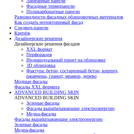
Линеарные панели
Фасадные термопанели
Поликарбонатные панели
Разновидности фасадных облицовочных материалов
Как создать неповторимый фасад
Сэндвич-панели
Крепёж
Дизайнерские решения
Дизайнерские решения фасадов
XXL формат
Перфорация
Индивидуальный принт на облицовке
3D облицовка
Фактура: бетон, состаренный бетон, кирпич,
ржавчены, гранит, мрамор, дерево
Модные фасады
Фасады XXL формата
ADVANCED BUILDING SKIN
ADVANCED BUILDING SKIN
Зеленые фасады
Фасады вырабатывающие электроэнергию
Медиа-фасады
Фасады вырабатывающие электроэнергию
Зеленые фасады
Медиа-фасады