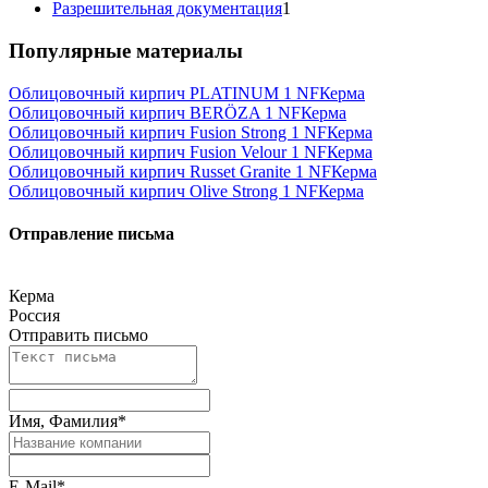
Разрешительная документация
1
Популярные материалы
Облицовочный кирпич PLATINUM 1 NF
Керма
Облицовочный кирпич BERÖZA 1 NF
Керма
Облицовочный кирпич Fusion Strong 1 NF
Керма
Облицовочный кирпич Fusion Velour 1 NF
Керма
Облицовочный кирпич Russet Granite 1 NF
Керма
Облицовочный кирпич Olive Strong 1 NF
Керма
Отправление письма
Керма
Россия
Отправить письмо
Имя, Фамилия
*
E-Mail
*