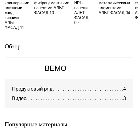
клинкерными
фиброцементными
HPL-
металлическими
т
плитками
панелями АЛЬТ-
панели
элементами
к
«под
ФАСАД 10
АЛЬТ-
АЛЬТ-ФАСАД 04
А
кирпич»
ФАСАД
Ф
АЛЬТ-
09
ФАСАД 11
Обзор
BEMO
Продуктовый ряд
4
Видео
3
Система DIAT для
клинкерной и декоративной
Система АТС-450
бетонной плитки
U-kon
DIAT
Популярные материалы