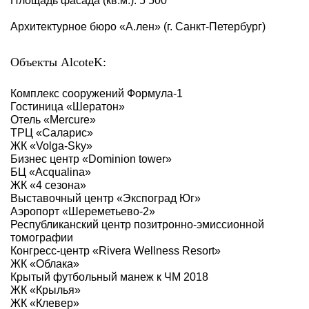
Площадь фасада (кв.м.): 5 500
Архитектурное бюро «А.лен» (г. Санкт-Петербург)
Объекты AlcoteK:
Комплекс сооружений Формула-1
Гостиница «Шератон»
Отель «Mercure»
ТРЦ «Саларис»
ЖК «Volga-Sky»
Бизнес центр «Dominion tower»
БЦ «Acqualina»
ЖК «4 сезона»
Выставочный центр «Экспоград Юг»
Аэропорт «Шереметьево-2»
Республиканский центр позитронно-эмиссионной
томографии
Конгресс-центр «Rivera Wellness Resort»
ЖК «Облака»
Крытый футбольный манеж к ЧМ 2018
ЖК «Крылья»
ЖК «Клевер»