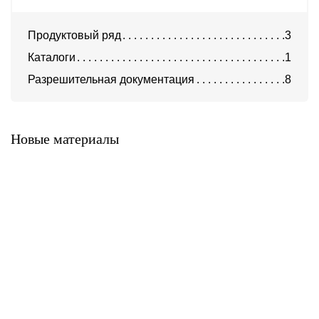
Продуктовый ряд
3
Каталоги
1
Разрешительная документация
8
Алюминиевые композитные
Алюминиевые композитные
панели AlcoteK Fr Plus
панели AlcoteK Fr
(огнестойкие)
(трудногорючие)
Новые материалы
Алюминиевые композитные
панели AlcoteK B2