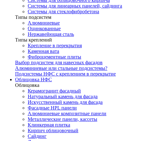
Системы для облицовочного кирпича
Системы для линеарных панелей, сайдинга
Системы для стеклофибробетона
Типы подсистем
Алюминиевые
Оцинкованные
Нержавейющая сталь
Типы креплений
Крепление в перекрытия
Каменная вата
Фиброцементные плиты
Выбор подсистем для навесных фасадов
Алюминиевые или стальные подсистемы?
Подсистемы НФС с креплением в перекрытие
Облицовка НФС
Облицовка
Керамогранит фасадный
Натуральный камень для фасада
Искусственный камень для фасада
Фасадные HPL панели
Алюминиевые композитные панели
Металлические панели, кассеты
Клинкерная плитка
Кирпич облицовочный
Сайдинг