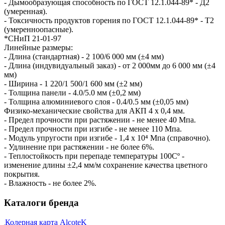
- Дымообразующая способность по ГОСТ 12.1.044-89* - Д2
(умеренная).
- Токсичность продуктов горения по ГОСТ 12.1.044-89* - Т2
(умеренноопасные).
*СНиП 21-01-97
Линейные размеры:
- Длина (стандартная) - 2 100/6 000 мм (±4 мм)
- Длина (индувидуальный заказ) - от 2 000мм до 6 000 мм (±4
мм)
- Ширина - 1 220/1 500/1 600 мм (±2 мм)
- Толщина панели - 4.0/5.0 мм (±0,2 мм)
- Толщина алюминиевого слоя - 0.4/0.5 мм (±0,05 мм)
Физико-механические свойства для АКП 4 х 0,4 мм.
- Предел прочности при растяжении - не менее 40 Мпа.
- Предел прочности при изгибе - не менее 110 Мпа.
- Модуль упругости при изгибе - 1,4 х 10⁴ Мпа (справочно).
- Удлинение при растяжении - не более 6%.
- Теплостойкость при перепаде температуры 100Сº -
изменение длины ±2,4 мм/м сохранение качества цветного
покрытия.
- Влажность - не более 2%.
Каталоги бренда
Колерная карта AlcoteK