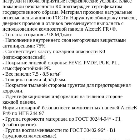
нагрузки и неблагоприятные геофизические условия. Класс
пожарной безопасности К0 подтвержден сертификатом
государственного образца. Материал проходил натуральные
огневые испытания по ГОСТу. Наружную облицовку откосов,
дверных проемов и отливов рекомендуется выполнять с
использованием композитной панели AlcoteK FR+®.
- Теплота сгорания - 9.8 МДж/кг.
- Наполнение внутреннего слоя негорючими веществами
антипиренами: 75%.
- Соответствует классу пожарной опасности К0
(непожароопасный).
- Покрытие лицевой стороны: FEVE, PVDF, PUR, PL,
атмосферостойкий PE.
- Вес панели: 7,5 - 8,5 кг/м²
- Толщина панели: 4,5/5,0 мм.
- Покрытие тыльной стороны грунтом для предотвращения
коррозии.
- Идентификационная информация на тыльной стороне
каждой панели.
Нормы пожарной безопасности композитных панелей AlcoteK
Fr® по НПБ 244-97
- Группа горючести материала по ГОСТ 30244-94* - Г1
(слабогорючие).
- Группа воспламеняемости по ГОСТ 30402-96* - В1
(трудновоспламеняемые).