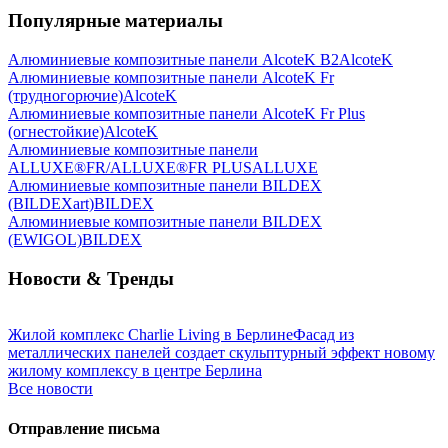
Популярные материалы
Алюминиевые композитные панели AlcoteK B2
AlcoteK
Алюминиевые композитные панели AlcoteK Fr
(трудногорючие)
AlcoteK
Алюминиевые композитные панели AlcoteK Fr Plus
(огнестойкие)
AlcoteK
Алюминиевые композитные панели
ALLUXE®FR/ALLUXE®FR PLUS
ALLUXE
Алюминиевые композитные панели BILDEX
(BILDEXart)
BILDEX
Алюминиевые композитные панели BILDEX
(EWIGOL)
BILDEX
Новости & Тренды
Жилой комплекс Charlie Living в Берлине
Фасад из
металлических панелей создает скульптурный эффект новому
жилому комплексу в центре Берлина
Все новости
Отправление письма