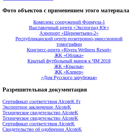
Фото объектов с применением этого материала
Комплекс сооружений Формула-1
Выставочный центр «Экспоград Юг»
Аэропорт «Шереметьево-2»
Республиканский центр позитронно-эмиссионной
томографии
Конгресс-центр «Rivera Wellness Resort»
ЖК «Облака»
Крытый футбольный манеж к ЧМ 2018
ЖК «Крылья»
ЖК «Клевер»
«Дом Русского зарубежья»
Разрешительная документация
Сертификат соответствия AlcoteK Fr
Экспертное заключение AlcoteK
Техническое свидетельство AlcoteK
Техническое свидетельство AlcoteK
Сертификат соответствия AlcoteK
Свидетельство об одобрении AlcoteK