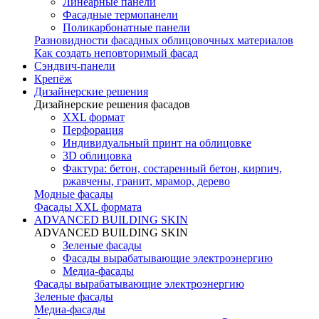
Линеарные панели
Фасадные термопанели
Поликарбонатные панели
Разновидности фасадных облицовочных материалов
Как создать неповторимый фасад
Сэндвич-панели
Крепёж
Дизайнерские решения
Дизайнерские решения фасадов
XXL формат
Перфорация
Индивидуальный принт на облицовке
3D облицовка
Фактура: бетон, состаренный бетон, кирпич,
ржавчены, гранит, мрамор, дерево
Модные фасады
Фасады XXL формата
ADVANCED BUILDING SKIN
ADVANCED BUILDING SKIN
Зеленые фасады
Фасады вырабатывающие электроэнергию
Медиа-фасады
Фасады вырабатывающие электроэнергию
Зеленые фасады
Медиа-фасады