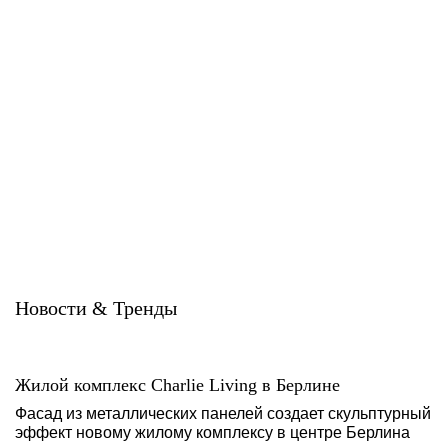
Алюминиевые композитные
Алюминиевые композитные
панели BILDEX (BILDEXart)
панели BILDEX (EWIGOL)
BILDEX
BILDEX
Новости & Тренды
Жилой комплекс Charlie Living в Берлине
Фасад из металлических панелей создает скульптурный
эффект новому жилому комплексу в центре Берлина