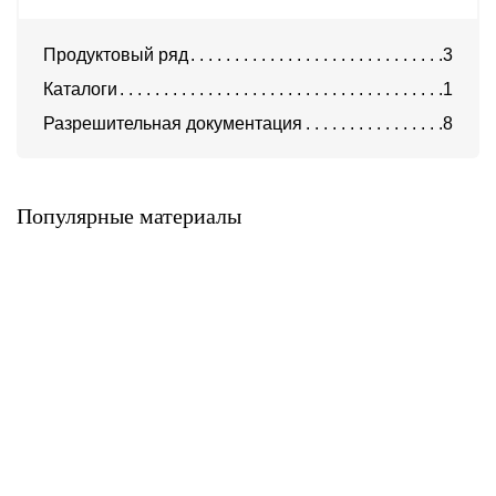
Продуктовый ряд
3
Каталоги
1
Разрешительная документация
8
Алюминиевые композитные
Алюминиевые композитные
панели AlcoteK Fr
панели AlcoteK B2
(трудногорючие)
AlcoteK
AlcoteK
Популярные материалы
Алюминиевые композитные
Алюминиевые композитные
панели
панели AlcoteK Fr Plus
ALLUXE®FR/ALLUXE®FR
(огнестойкие)
PLUS
AlcoteK
ALLUXE