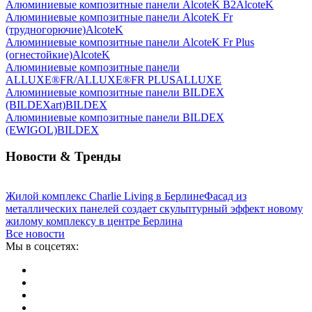
Алюминиевые композитные панели AlcoteK B2
AlcoteK
Алюминиевые композитные панели AlcoteK Fr
(трудногорючие)
AlcoteK
Алюминиевые композитные панели AlcoteK Fr Plus
(огнестойкие)
AlcoteK
Алюминиевые композитные панели
ALLUXE®FR/ALLUXE®FR PLUS
ALLUXE
Алюминиевые композитные панели BILDEX
(BILDEXart)
BILDEX
Алюминиевые композитные панели BILDEX
(EWIGOL)
BILDEX
Новости & Тренды
Жилой комплекс Charlie Living в Берлине
Фасад из
металлических панелей создает скульптурный эффект новому
жилому комплексу в центре Берлина
Все новости
Мы в соцсетях: