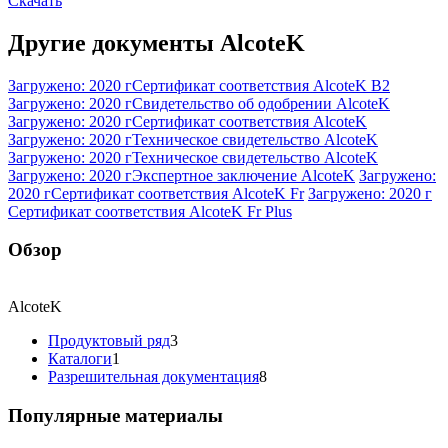
Скачать
Другие документы AlcoteK
Загружено: 2020 г
Сертификат соответствия AlcoteK B2
Загружено: 2020 г
Свидетельство об одобрении AlcoteK
Загружено: 2020 г
Сертификат соответствия AlcoteK
Загружено: 2020 г
Техническое свидетельство AlcoteK
Загружено: 2020 г
Техническое свидетельство AlcoteK
Загружено: 2020 г
Экспертное заключение AlcoteK
Загружено:
2020 г
Сертификат соответствия AlcoteK Fr
Загружено: 2020 г
Сертификат соответствия AlcoteK Fr Plus
Обзор
AlcoteK
Продуктовый ряд
3
Каталоги
1
Разрешительная документация
8
Популярные материалы