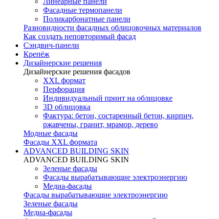
Линеарные панели
Фасадные термопанели
Поликарбонатные панели
Разновидности фасадных облицовочных материалов
Как создать неповторимый фасад
Сэндвич-панели
Крепёж
Дизайнерские решения
Дизайнерские решения фасадов
XXL формат
Перфорация
Индивидуальный принт на облицовке
3D облицовка
Фактура: бетон, состаренный бетон, кирпич,
ржавчены, гранит, мрамор, дерево
Модные фасады
Фасады XXL формата
ADVANCED BUILDING SKIN
ADVANCED BUILDING SKIN
Зеленые фасады
Фасады вырабатывающие электроэнергию
Медиа-фасады
Фасады вырабатывающие электроэнергию
Зеленые фасады
Медиа-фасады