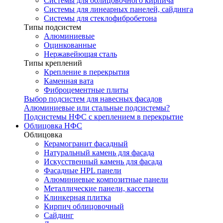
Системы для облицовочного кирпича
Системы для линеарных панелей, сайдинга
Системы для стеклофибробетона
Типы подсистем
Алюминиевые
Оцинкованные
Нержавейющая сталь
Типы креплений
Крепление в перекрытия
Каменная вата
Фиброцементные плиты
Выбор подсистем для навесных фасадов
Алюминиевые или стальные подсистемы?
Подсистемы НФС с креплением в перекрытие
Облицовка НФС
Облицовка
Керамогранит фасадный
Натуральный камень для фасада
Искусственный камень для фасада
Фасадные HPL панели
Алюминиевые композитные панели
Металлические панели, кассеты
Клинкерная плитка
Кирпич облицовочный
Сайдинг