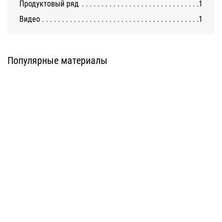
Продуктовый ряд
1
Видео
1
Алюминиевые композитные
Алюминиевые композитные
панели AlcoteK Fr
панели AlcoteK B2
(трудногорючие)
AlcoteK
AlcoteK
Популярные материалы
Алюминиевые композитные
Алюминиевые композитные
панели AlcoteK Fr Plus
панели ALLUXE®FR/ALLUXE®FR
(огнестойкие)
PLUS
AlcoteK
ALLUXE
Алюминиевые композитные
Алюминиевые композитные
панели BILDEX (BILDEXart)
панели BILDEX (EWIGOL)
BILDEX
BILDEX