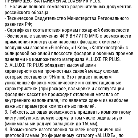
ПРЕИМУЩЕСТВА ПАНЕЛЕЙ ALLUXE® FR PLUS:
1. Наличие полного комплекта разрешительных документов
российского образца:
- Техническое Свидетельство Министерства Регионального
развития РФ;
- Сертификат соответствия нормам пожарной безопасности;
- Экспертные заключения ФГУ ВНИИПО МЧС о возможности
применения конструкций навесных фасадных систем с
воздушным зазором «EuroFox», «U-Kon», «Каптехнострой» с
облицовкой основной плоскости фасадов и оконных проемов
панелями из композитного материала ALLUXE FR PLUS.
2. ALLUXE FR PLUS обладают высочайшими
характеристиками прочностных связей между слоями,
которые составляют 9Н/mm. Это придает панелям
уникальные физико-механические и эксплуатационные
характеристики (при раскрое, вальцовке и эксплуатации
фасадных кассет не происходит отслоения металла от
внутреннего наполнителя, что является одним из наиболее
важных параметров композитных панелей.
3. Гибкость, дающая возможность придавать композитному
листу любую желаемую форму, в том числе радиальную
(минимальный радиус вальцовки до 150мм);
4. Возможность изготовления панелей неограниченной
цветовой гаммы (по фирменному каталогу «ALLUXE» , по