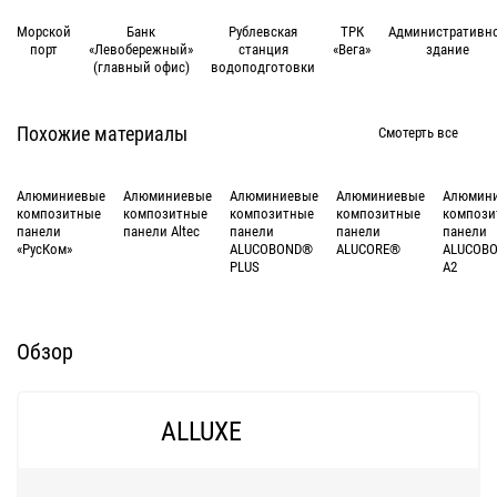
Морской
Банк
Рублевская
ТРК
Административн
порт
«Левобережный»
станция
«Вега»
здание
(главный офис)
водоподготовки
Похожие материалы
Смотерть все
Алюминиевые
Алюминиевые
Алюминиевые
Алюминиевые
Алюмин
композитные
композитные
композитные
композитные
компози
панели
панели Altec
панели
панели
панели
«РусКом»
ALUCOBOND®
ALUCORE®
ALUCOB
PLUS
A2
Обзор
ALLUXE