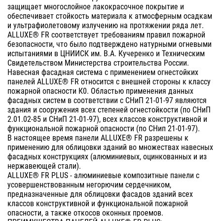
защищает многослойное лакокрасочное покрытие и
обеспечивает стойкость материала к атмосферным осадкам
и ультрафиолетовому излучению на протяжении ряда лет.
ALLUXE® FR соответствует требованиям правил пожарной
безопасности, что было подтверждено натурными огневыми
испытаниями в ЦНИИСК им. В.А. Кучеренко и Техническим
Свидетельством Министерства строительства России.
Навесная фасадная система с применением огнестойких
панелей ALLUXE® FR относится с внешней стороны к классу
пожарной опасности К0. Областью применения данных
фасадных систем в соответствии с СНиП 21-01-97 являются
здания и сооружения всех степеней огнестойкости (по СНиП
2.01.02-85 и СНиП 21-01-97), всех классов конструктивной и
функциональной пожарной опасности (по СНип 21-01-97).
В настоящее время панели ALLUXE® FR разрешены к
применению для облицовки зданий во множествах навесных
фасадных конструкциях (алюминиевых, оцинкованных и из
нержавеющей стали).
ALLUXE® FR PLUS - алюминиевые композитные панели с
усовершенствованным негорючим сердечником,
предназначенные для облицовки фасадов зданий всех
классов конструктивной и функциональной пожарной
опасности, а также откосов оконных проемов.