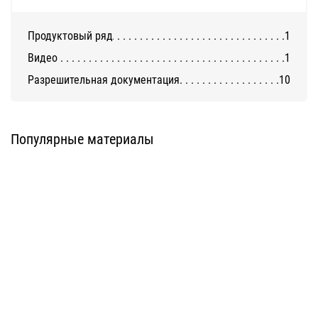
Продуктовый ряд
1
Видео
1
Разрешительная документация
10
Система DIAT для клинкерной и
Система АТС-450
декоративной бетонной плитки
U-kon
DIAT
Популярные материалы
Система АТС-572
Система ATС-101
U-kon
U-kon