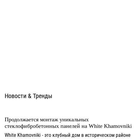
Система ATС-102i
Система ATС-102sz
U-kon
U-kon
Новости & Тренды
Продолжается монтаж уникальных
стеклофибробетонных панелей на White Khamovniki
White Khamovniki - это клубный дом в историческом районе