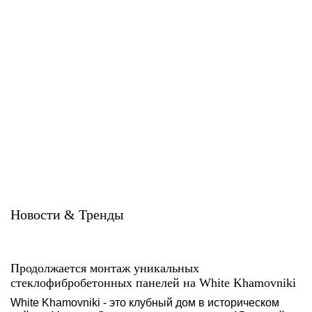
Система ATС-102i
Система ATС-102sz
U-kon
U-kon
Новости & Тренды
Продолжается монтаж уникальных
стеклофибробетонных панелей на White Khamovniki
White Khamovniki - это клубный дом в историческом