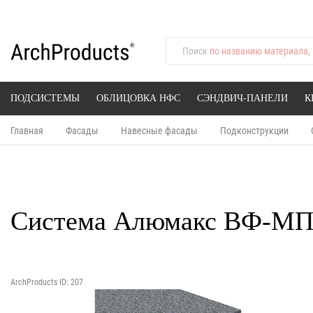
Поиск
по названию материала, 
ПОДСИСТЕМЫ
ОБЛИЦОВКА НФС
СЭНДВИЧ-ПАНЕЛИ
К
Главная
Фасады
Навесные фасады
Подконструкции
Система Алюмакс ВФ-М
ArchProducts ID: 207