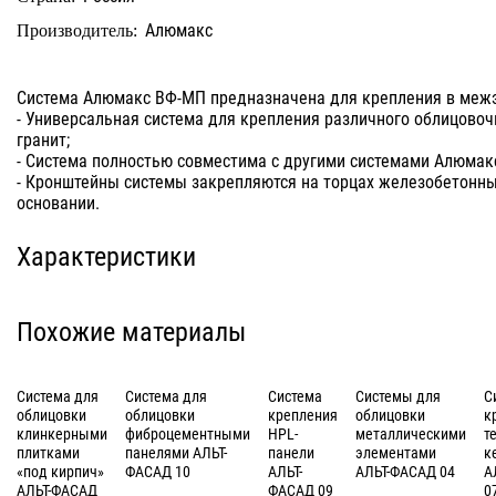
Алюмакс
Производитель:
Система Алюмакс ВФ-МП предназначена для крепления в меж
- Универсальная система для крепления различного облицовоч
гранит;
- Система полностью совместима с другими системами Алюмакс
- Кронштейны системы закрепляются на торцах железобетонны
основании.
Характеристики
Похожие материалы
Система для
Система для
Система
Системы для
С
облицовки
облицовки
крепления
облицовки
к
клинкерными
фиброцементными
HPL-
металлическими
т
плитками
панелями АЛЬТ-
панели
элементами
к
«под кирпич»
ФАСАД 10
АЛЬТ-
АЛЬТ-ФАСАД 04
А
АЛЬТ-ФАСАД
ФАСАД 09
0