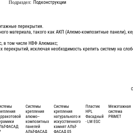
Подконструкции
Подраздел:
этажные перекрытия.
ного материала, такого как АКП (Алюмо-композитные панели), к
, в том числе НВФ Алюмакс;
х перекрытий, исключая необходимость крепить систему на сло
С
истемы
Cистемы
Системы
Пластик
Межэтажная
репления
крепления
крепления
HPL
система
ерракотовой
алюмо–
натурального и
Фасадный
PRiMET
ерамики
композитных
искусственного
- LM EGC
ЛЬТ-ФАСАД
панелей
камнят АЛЬТ-
7
АЛЬТ-ФАСАД
ФАСАД 05