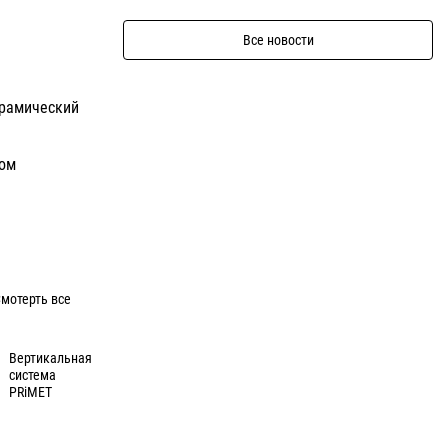
Все новости
ерамический
бом
мотерть все
Вертикальная
система
PRiMET