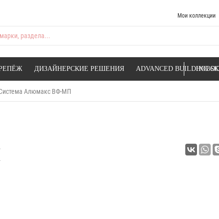
Мои коллекции
марки, раздела...
РЕПЁЖ
ДИЗАЙНЕРСКИЕ РЕШЕНИЯ
ADVANCED BUILDING SK
НОВОС
Система Алюмакс ВФ-МП
П