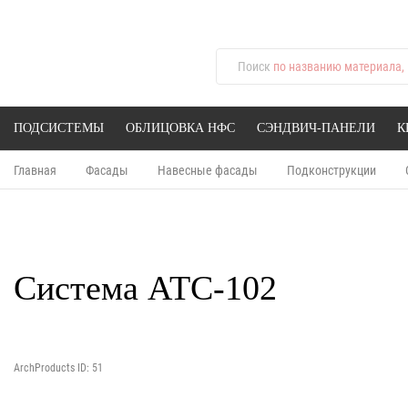
Поиск
по названию материала, 
ПОДСИСТЕМЫ
ОБЛИЦОВКА НФС
СЭНДВИЧ-ПАНЕЛИ
К
Главная
Фасады
Навесные фасады
Подконструкции
Система АТС-102
ArchProducts ID: 51