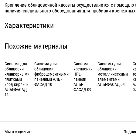
Крепление облицовочной кассеты осуществляется с помощью а
наличия специального оборудования для пробивки крепежных 
Характеристики
Похожие материалы
Система для
Система для
Система
Системы для
С
облицовки
облицовки
крепления
облицовки
к
клинкерными
фиброцементными
HPL-
металлическими
т
плитками
панелями АЛЬТ-
панели
элементами
к
«под кирпич»
ФАСАД 10
АЛЬТ-
АЛЬТ-ФАСАД 04
А
АЛЬТ-ФАСАД
ФАСАД 09
0
11
Мы в соцсетях:
Подпиш