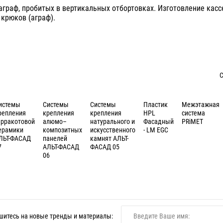
граф, пробитых в вертикальных отбортовках. Изготовление касс
крюков (аграф).
С
истемы
Cистемы
Системы
Пластик
Межэтажная
репления
крепления
крепления
HPL
система
ерракотовой
алюмо–
натурального и
Фасадный
PRiMET
ерамики
композитных
искусственного
- LM EGC
ЛЬТ-ФАСАД
панелей
камнят АЛЬТ-
7
АЛЬТ-ФАСАД
ФАСАД 05
06
итесь на новые тренды и материалы: