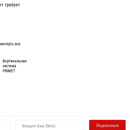
ет требует
мотерть все
Вертикальная
система
PRiMET