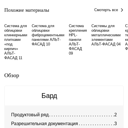
Похожие материалы
Смотерть все
Система для
Система для
Система
Системы для
С
облицовки
облицовки
крепления
облицовки
к
клинкерными
фиброцементными
HPL-
металлическими
т
плитками
панелями АЛЬТ-
панели
элементами
к
«под
ФАСАД 10
АЛЬТ-
АЛЬТ-ФАСАД 04
А
кирпич»
ФАСАД
Ф
АЛЬТ-
09
ФАСАД 11
Обзор
Бард
Продуктовый ряд
2
Разрешительная документация
3