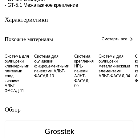
- GT-5.1 Межэтажное крепление
Характеристики
Похожие материалы
Смотерть все
Система для
Система для
Система
Системы для
С
облицовки
облицовки
крепления
облицовки
к
клинкерными
фиброцементными
HPL-
металлическими
т
плитками
панелями АЛЬТ-
панели
элементами
к
«под
ФАСАД 10
АЛЬТ-
АЛЬТ-ФАСАД 04
А
кирпич»
ФАСАД
Ф
АЛЬТ-
09
ФАСАД 11
Обзор
Grosstek