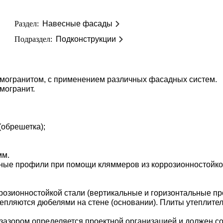
Раздел:
Навесные фасады
Подраздел:
Подконструкции
амогранитом, с применением различных фасадных систем.
могранит.
(обрешетка);
мм.
ные профили при помощи кляммеров из коррозионностойко
ррозионностойкой стали (вертикальные и горизонтальные п
епляются дюбелями на стене (основании). Плиты утеплител
азором определяется проектной организацией и должен со