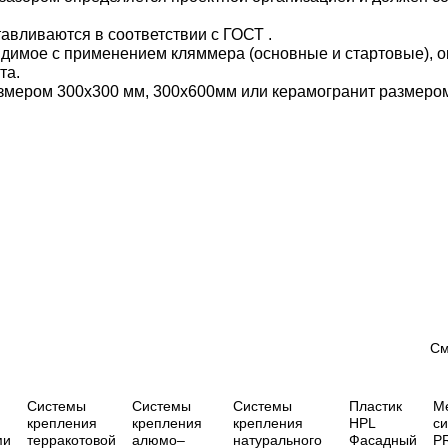
вливаются в соответствии с ГОСТ .
идимое с применением кляммера (основные и стартовые),
та.
азмером 300х300 мм, 300х600мм или керамогранит размеро
См
Системы
Cистемы
Системы
Пластик
М
крепления
крепления
крепления
HPL
с
ми
терракотовой
алюмо–
натурального
Фасадный
P