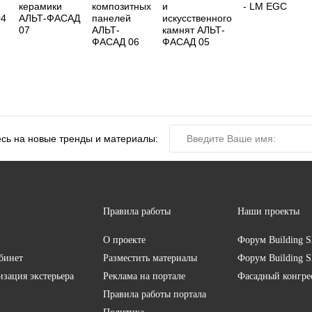
керамики
композитных
и
- LM EGC
04
АЛЬТ-ФАСАД
панелей
искусственного
07
АЛЬТ-
камнят АЛЬТ-
ФАСАД 06
ФАСАД 05
сь на новые тренды и материалы:
Правила работы
Наши проекты
О проекте
Форум
Building S
бинет
Разместить материалы
Форум
Building S
изация экстерьера
Реклама на портале
Фасадный конгр
Правила работы портала