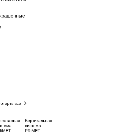
 окрашенные
м
отерть все
ежэтажная
Вертикальная
истема
система
RiMET
PRiMET