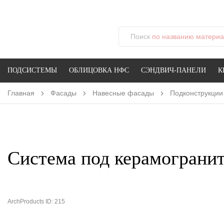
Поиск
по названию материал
ПОДСИСТЕМЫ
ОБЛИЦОВКА НФС
СЭНДВИЧ-ПАНЕЛИ
К
Главная
Фасады
Навесные фасады
Подконструкции
Система под керамограни
ArchProducts ID: 215