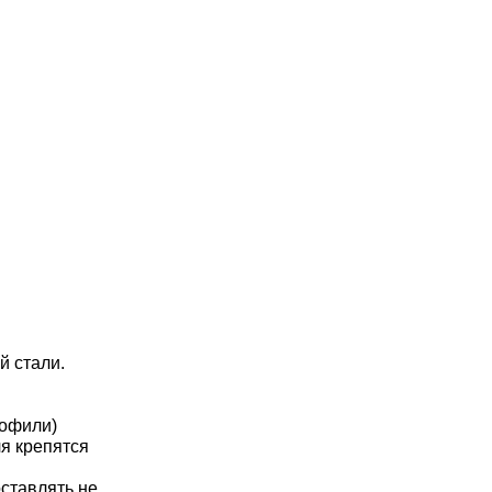
й стали.
рофили)
я крепятся
ставлять не