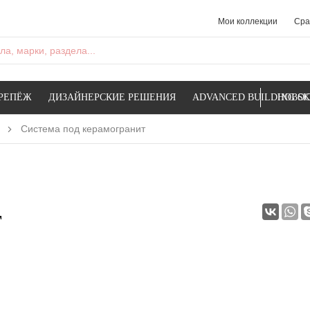
Мои коллекции
Сра
а, марки, раздела...
РЕПЁЖ
ДИЗАЙНЕРСКИЕ РЕШЕНИЯ
ADVANCED BUILDING SK
НОВОС
Система под керамогранит
т