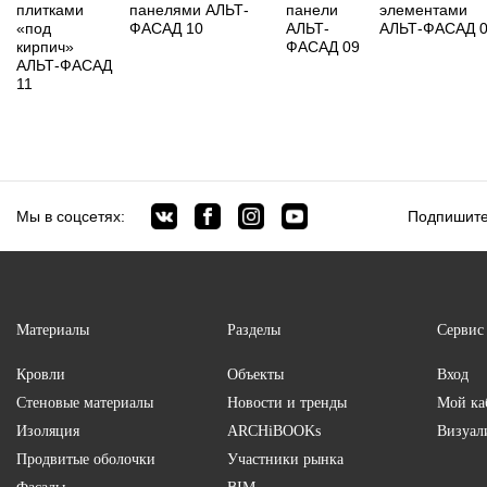
плитками
панелями АЛЬТ-
панели
элементами
«под
ФАСАД 10
АЛЬТ-
АЛЬТ-ФАСАД 
кирпич»
ФАСАД 09
АЛЬТ-ФАСАД
11
Мы в соцсетях:
Подпишите
Материалы
Разделы
Сервис
Кровли
Объекты
Вход
Стеновые материалы
Новости и тренды
Мой ка
Изоляция
ARCHiBOOKs
Визуал
Продвитые оболочки
Участники рынка