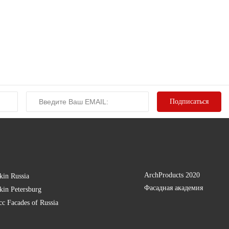
ArchProducts 2020
kin Russia
Фасадная академия
kin Petersburg
есс
Facades of Russia