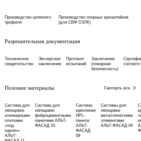
Производство шляпного
Производство опорных кронштейнов
профиля
(для СВФ ОЗЛК)
Разрешительная документация
Техническое
Экспертное
Протокол
Заключение
Сертифи
свидетельство
заключение
испытаний
(пожарная
соответс
безопасность)
Похожие материалы
Смотерть все
Система для
Система для
Система
Системы для
С
облицовки
облицовки
крепления
облицовки
к
клинкерными
фиброцементными
HPL-
металлическими
т
плитками
панелями АЛЬТ-
панели
элементами
к
«под
ФАСАД 10
АЛЬТ-
АЛЬТ-ФАСАД 04
А
кирпич»
ФАСАД
Ф
АЛЬТ-
09
ФАСАД 11