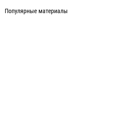
U-kon
DIAT
Популярные материалы
Система АТС-572
Система ATС-101
U-kon
U-kon
Система ATС-102i
Система ATС-102sz
U-kon
U-kon