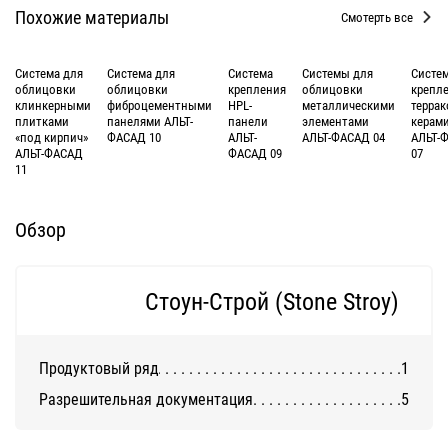
Похожие материалы
Смотерть все
Система для
Система для
Система
Системы для
Систе
облицовки
облицовки
крепления
облицовки
крепл
клинкерными
фиброцементными
HPL-
металлическими
терра
плитками
панелями АЛЬТ-
панели
элементами
керам
«под кирпич»
ФАСАД 10
АЛЬТ-
АЛЬТ-ФАСАД 04
АЛЬТ-
АЛЬТ-ФАСАД
ФАСАД 09
07
11
Обзор
Стоун-Строй (Stone Stroy)
Продуктовый ряд
1
Разрешительная документация
5
Система DIAT для клинкерной и
Система АТС-450
декоративной бетонной плитки