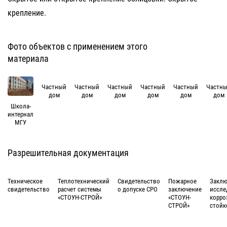
крепление.
Фото объектов с применением этого
материала
Частный
Частный
Частный
Частный
Частный
Частн
дом
дом
дом
дом
дом
дом
Школа-
интернал
МГУ
Разрешительная документация
Техническое
Теплотехнический
Свидетельство
Пожарное
Заклю
свидетельство
расчет системы
о допуске СРО
заключение
иссле
«СТОУН-СТРОЙ»
«СТОУН-
корро
СТРОЙ»
стойк