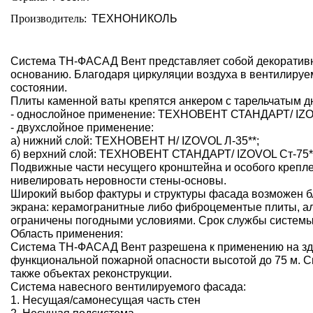
Производитель:
ТЕХНОНИКОЛЬ
Система ТН-ФАСАД Вент представляет собой декоративны
основанию. Благодаря циркуляции воздуха в вентилируе
состоянии.
Плиты каменной ваты крепятся анкером с тарельчатым дюб
- однослойное применение: ТЕХНОВЕНТ СТАНДАРТ/ IZO
- двухслойное применение:
а) нижний слой: ТЕХНОВЕНТ Н/ IZOVOL Л-35**;
б) верхний слой: ТЕХНОВЕНТ СТАНДАРТ/ IZOVOL Ст-75*
Подвижные части несущего кронштейна и особого крепле
нивелировать неровности стены-основы.
Широкий выбор фактуры и структуры фасада возможен б
экрана: керамогранитные либо фиброцементые плиты, а
ограничены погодными условиями. Срок службы системы -
Область применения:
Система ТН-ФАСАД Вент разрешена к применению на здан
функциональной пожарной опасности высотой до 75 м. С
также объектах реконструкции.
Система навесного вентилируемого фасада:
1. Несущая/самонесущая часть стен