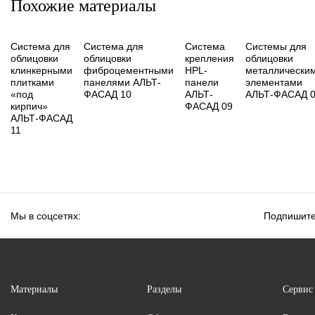
Похожие материалы
Система для
Система для
Система
Системы для
облицовки
облицовки
крепления
облицовки
клинкерными
фиброцементными
HPL-
металлически
плитками
панелями АЛЬТ-
панели
элементами
«под
ФАСАД 10
АЛЬТ-
АЛЬТ-ФАСАД 
кирпич»
ФАСАД 09
АЛЬТ-ФАСАД
11
Мы в соцсетях:
Подпишите
Материалы
Разделы
Сервис