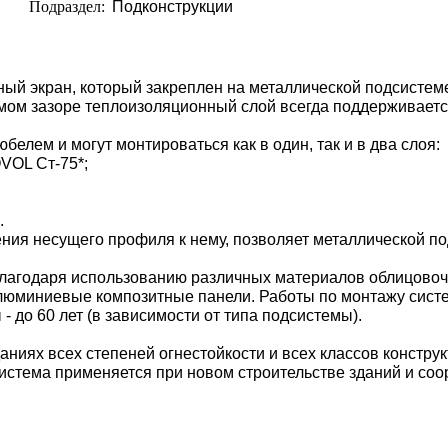
Подраздел:
Подконструкции
й экран, который закреплен на металлической подсистеме
мом зазоре теплоизоляционный слой всегда поддерживаетс
елем и могут монтироваться как в один, так и в два слоя:
VOL Ст-75*;
.
ния несущего профиля к нему, позволяет металлической п
лагодаря использованию различных материалов облицовоч
люминиевые композитные панели. Работы по монтажу сист
 до 60 лет (в зависимости от типа подсистемы).
иях всех степеней огнестойкости и всех классов конструк
истема применяется при новом строительстве зданий и соо