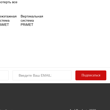
отерть все
ежэтажная
Вертикальная
истема
система
RiMET
PRiMET