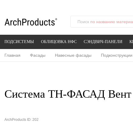
Поиск
по названию материал
ПОДСИСТЕМЫ
ОБЛИЦОВКА НФС
СЭНДВИЧ-ПАНЕЛИ
К
Главная
Фасады
Навесные фасады
Подконструкции
Система ТН-ФАСАД Вент
ArchProducts ID: 202