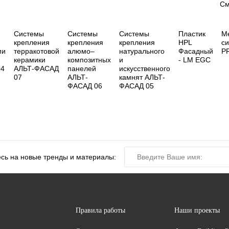
См
Системы
Cистемы
Системы
Пластик
М
крепления
крепления
крепления
HPL
с
ми
терракотовой
алюмо–
натурального
Фасадный
P
керамики
композитных
и
- LM EGC
04
АЛЬТ-ФАСАД
панелей
искусственного
07
АЛЬТ-
камнят АЛЬТ-
ФАСАД 06
ФАСАД 05
сь на новые тренды и материалы:
Правила работы
Наши проекты