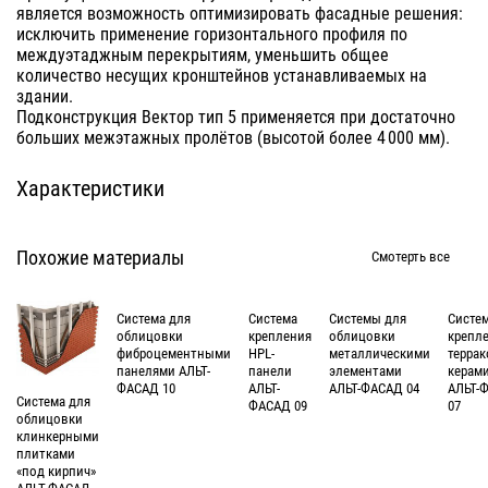
является возможность оптимизировать фасадные решения:
исключить применение горизонтального профиля по
междуэтаджным перекрытиям, уменьшить общее
количество несущих кронштейнов устанавливаемых на
здании.
Подконструкция Вектор тип 5 применяется при достаточно
больших межэтажных пролётов (высотой более 4 000 мм).
Характеристики
Похожие материалы
Смотерть все
Система для
Система
Системы для
Систе
облицовки
крепления
облицовки
крепл
фиброцементными
HPL-
металлическими
терра
панелями АЛЬТ-
панели
элементами
керам
ФАСАД 10
АЛЬТ-
АЛЬТ-ФАСАД 04
АЛЬТ-
Система для
ФАСАД 09
07
облицовки
клинкерными
плитками
«под кирпич»
АЛЬТ-ФАСАД