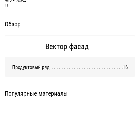
11
Обзор
Вектор фасад
Продуктовый ряд
16
Система DIAT для клинкерной и
Система АТС-450
декоративной бетонной плитки
U-kon
DIAT
Популярные материалы
Система АТС-572
Система ATС-101
U-kon
U-kon