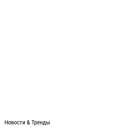
Система ATС-102i
Система ATС-102sz
U-kon
U-kon
Новости & Тренды