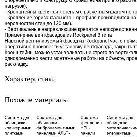
опорное плечо и конструкцию кронштейна при его работе
нагрузок).
- Кронштейны крепятся к стенам с расчётным шагом по г
- Крепление горизонтального L профиля производится на
неровностей стен до 120 мм).
- Вертикальные направляющие крепятся непосредственн
Применение вентфасадов из Rockpanel 3 типа
Навсной вентилируемый фасад из Rockpanel часто приме
оперативно произвести установку вентфасада, закрыть т
Кронштейны можно устанавливать не строго по вертикали
одновременно вести монтажные работы на объекте, прое
раскладку.
Характеристики
Похожие материалы
Система для
Система для
Система
Системы для
облицовки
облицовки
крепления
облицовки
клинкерными
фиброцементными
HPL-
металлически
плитками
панелями АЛЬТ-
панели
элементами