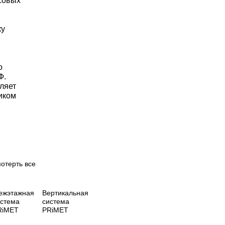
есовых
ку
о
Ф.
ляет
иком
отерть все
ежэтажная
Вертикальная
истема
система
RiMET
PRiMET