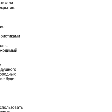
ртикали
екрытия.
ние
еристиками
ов с
обходимый
и
здушного
городных
ие будет
использовать