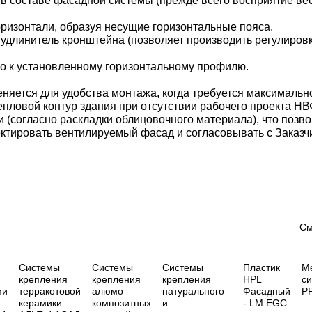
 в составе фасадной системы (прежде всего восприятие в
оризонтали, образуя несущие горизонтальные пояса.
 удлинитель кронштейна (позволяет производить регулиров
о к установленному горизонтальному профилю.
няется для удобства монтажа, когда требуется максимальн
епловой контур здания при отсутствии рабочего проекта НВ
 (согласно раскладки облицовочного материала), что позво
ктировать вентилируемый фасад и согласовывать с Заказч
См
Системы
Cистемы
Системы
Пластик
М
крепления
крепления
крепления
HPL
с
ми
терракотовой
алюмо–
натурального
Фасадный
P
керамики
композитных
и
- LM EGC