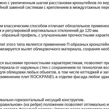
ожно с увеличенным шагом расстановки кронштейнов по ве
тойной заменой системам с креплением в междуэтажные пер
ием классическим способом отличает обязательное примене
 и регулировкой вертикальных отклонений до 120 мм.
 – образный профиль, с улучшенными прочностными характ
nel этого типа является применение П-образных кронштейн
имизируется вылет облицовочного материала, сохраняя не
тся высокими прочностными характеристикам, позволяет пр
ериала от наружных стен с сохранением по технологии во
ля облицовки любых объектов, в том числе коттеджей и за
 применению плит ROCKPANEL в отделке фасада любое здан
икально-горизонтальный несущий конструктив.
правильном» (на ребре) положении позволяет оптимально 