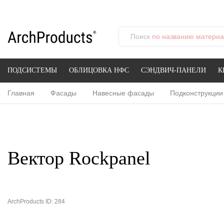
Поиск
по названию материал
ПОДСИСТЕМЫ
ОБЛИЦОВКА НФС
СЭНДВИЧ-ПАНЕЛИ
К
Главная
Фасады
Навесные фасады
Подконструкции
Вектор Rockpanel
ArchProducts ID: 284