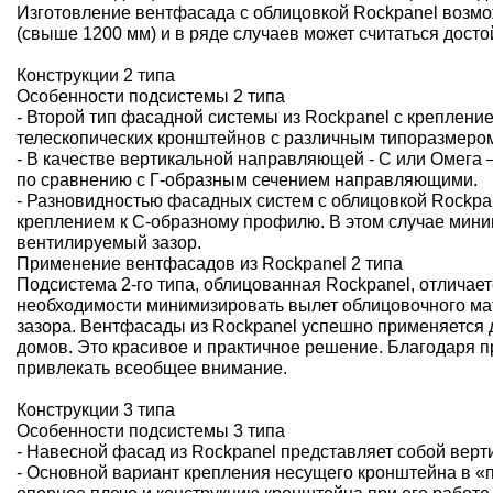
Изготовление вентфасада с облицовкой Rockpanel возм
(свыше 1200 мм) и в ряде случаев может считаться дос
Конструкции 2 типа
Особенности подсистемы 2 типа
- Второй тип фасадной системы из Rockpanel с креплен
телескопических кронштейнов с различным типоразмером
- В качестве вертикальной направляющей - С или Омега
по сравнению с Г-образным сечением направляющими.
- Разновидностью фасадных систем с облицовкой Rockpa
креплением к С-образному профилю. В этом случае мин
вентилируемый зазор.
Применение вентфасадов из Rockpanel 2 типа
Подсистема 2-го типа, облицованная Rockpanel, отличае
необходимости минимизировать вылет облицовочного мат
зазора. Вентфасады из Rockpanel успешно применяется д
домов. Это красивое и практичное решение. Благодаря
привлекать всеобщее внимание.
Конструкции 3 типа
Особенности подсистемы 3 типа
- Навесной фасад из Rockpanel представляет собой верт
- Основной вариант крепления несущего кронштейна в «