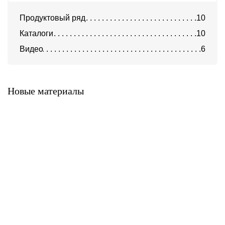
Продуктовый ряд
10
Каталоги
10
Видео
6
Система Фасст-ФС
Система Фасст-Т
Новые материалы
Система Фасст-П
Система Фасст-КТ