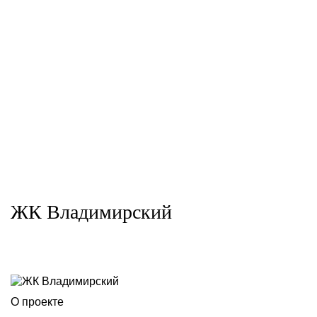
Система «Фасст-КОМ»:
Система Фасст-С
композитные панели
ЖК Владимирский
О проекте