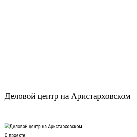
Система «Фасст-КОМ»:
Система Фасст-С
композитные панели
Деловой центр на Аристарховском
О проекте