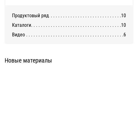
Продуктовый ряд
10
Каталоги
10
Видео
6
Система Фасст-ФС
Система Фасст-Т
Новые материалы
Система Фасст-П
Система Фасст-КТ