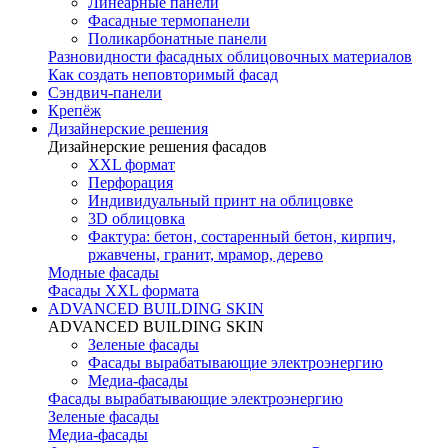
Линеарные панели
Фасадные термопанели
Поликарбонатные панели
Разновидности фасадных облицовочных материалов
Как создать неповторимый фасад
Сэндвич-панели
Крепёж
Дизайнерские решения
Дизайнерские решения фасадов
XXL формат
Перфорация
Индивидуальный принт на облицовке
3D облицовка
Фактура: бетон, состаренный бетон, кирпич,
ржавчены, гранит, мрамор, дерево
Модные фасады
Фасады XXL формата
ADVANCED BUILDING SKIN
ADVANCED BUILDING SKIN
Зеленые фасады
Фасады вырабатывающие электроэнергию
Медиа-фасады
Фасады вырабатывающие электроэнергию
Зеленые фасады
Медиа-фасады