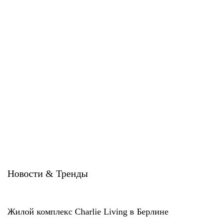
Алюминиевые композитные
Алюминиевые композитные
панели BILDEX (BILDEXart)
панели BILDEX (EWIGOL)
BILDEX
BILDEX
Новости & Тренды
Жилой комплекс Charlie Living в Берлине