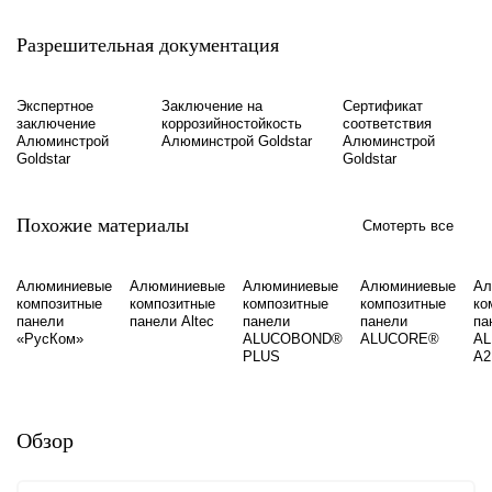
Разрешительная документация
Экспертное
Заключение на
Сертификат
заключение
коррозийностойкость
соответствия
Алюминстрой
Алюминстрой Goldstar
Алюминстрой
Goldstar
Goldstar
Похожие материалы
Смотерть все
Алюминиевые
Алюминиевые
Алюминиевые
Алюминиевые
Ал
композитные
композитные
композитные
композитные
ко
панели
панели Altec
панели
панели
па
«РусКом»
ALUCOBOND®
ALUCORE®
A
PLUS
A2
Обзор