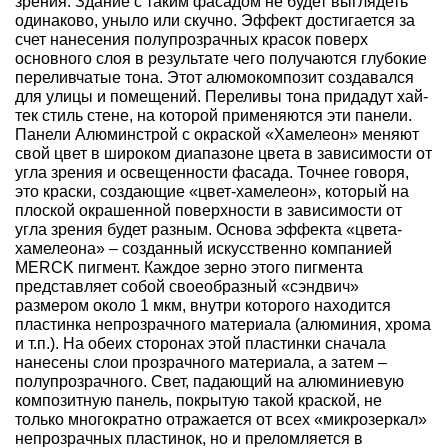
зрения. Здание с таким фасадом не будет выглядеть
одинаково, уныло или скучно. Эффект достигается за
счет нанесения полупрозрачных красок поверх
основного слоя в результате чего получаются глубокие
переливчатые тона. Этот алюмокомпозит создавался
для улицы и помещений. Переливы тона придадут хай-
тек стиль стене, на которой применяются эти панели.
Панели Алюминстрой с окраской «Хамелеон» меняют
свой цвет в широком диапазоне цвета в зависимости от
угла зрения и освещенности фасада. Точнее говоря,
это краски, создающие «цвет-хамелеон», который на
плоской окрашенной поверхности в зависимости от
угла зрения будет разным. Основа эффекта «цвета-
хамелеона» – созданный искусственно компанией
MERCK пигмент. Каждое зерно этого пигмента
представляет собой своеобразный «сэндвич»
размером около 1 мкм, внутри которого находится
пластинка непрозрачного материала (алюминия, хрома
и т.п.). На обеих сторонах этой пластинки сначала
нанесены слои прозрачного материала, а затем –
полупрозрачного. Свет, падающий на алюминиевую
композитную панель, покрытую такой краской, не
только многократно отражается от всех «микрозеркал»
непрозрачных пластинок, но и преломляется в