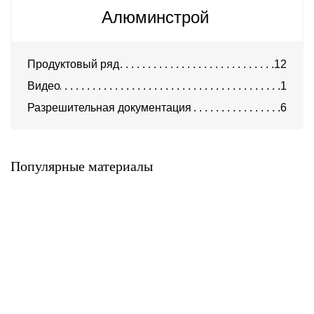
Алюминстрой
Продуктовый ряд
12
Видео
1
Разрешительная документация
6
Алюминиевые композитные
Алюминиевые композитные
панели AlcoteK Fr
панели AlcoteK B2
(трудногорючие)
AlcoteK
AlcoteK
Популярные материалы
Алюминиевые композитные
Алюминиевые композитные
панели
панели AlcoteK Fr Plus
ALLUXE®FR/ALLUXE®FR
(огнестойкие)
PLUS
AlcoteK
ALLUXE