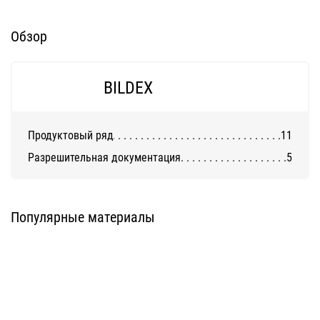
Обзор
BILDEX
Продуктовый ряд
11
Разрешительная документация
5
Алюминиевые композитные
Алюминиевые композитные
панели AlcoteK Fr
панели AlcoteK B2
(трудногорючие)
AlcoteK
AlcoteK
Популярные материалы
Алюминиевые композитные
Алюминиевые композитные
панели AlcoteK Fr Plus
панели ALLUXE®FR/ALLUXE®FR
(огнестойкие)
PLUS