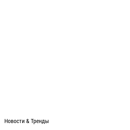
AlcoteK
ALLUXE
Алюминиевые композитные
Алюминиевые композитные
панели BILDEX (BILDEXart)
панели BILDEX (EWIGOL)
BILDEX
BILDEX
Новости & Тренды