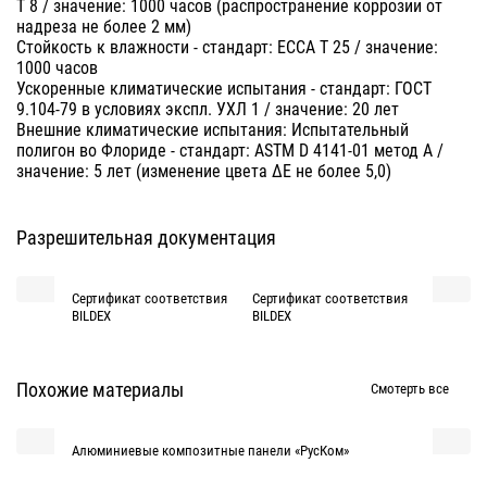
T 8 / значение: 1000 часов (распространение коррозии от
надреза не более 2 мм)
Стойкость к влажности - стандарт: ECCA T 25 / значение:
1000 часов
Ускоренные климатические испытания - стандарт: ГОСТ
9.104-79 в условиях экспл. УХЛ 1 / значение: 20 лет
Внешние климатические испытания: Испытательный
полигон во Флориде - стандарт: ASTM D 4141-01 метод А /
значение: 5 лет (изменение цвета ∆E не более 5,0)
Разрешительная документация
Сертификат соответствия
Сертификат соответствия
Сертифик
BILDEX
BILDEX
BILDEX
Похожие материалы
Смотерть все
Алюминиевые композитные панели «РусКом»
Алюмини