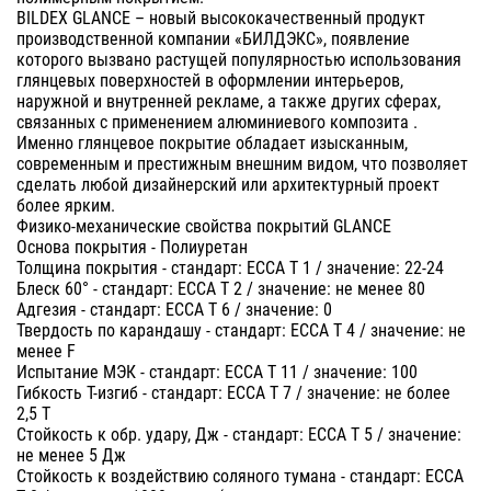
BILDEX GLANCE – новый высококачественный продукт
производственной компании «БИЛДЭКС», появление
которого вызвано растущей популярностью использования
глянцевых поверхностей в оформлении интерьеров,
наружной и внутренней рекламе, а также других сферах,
связанных с применением алюминиевого композита .
Именно глянцевое покрытие обладает изысканным,
современным и престижным внешним видом, что позволяет
сделать любой дизайнерский или архитектурный проект
более ярким.
Физико-механические свойства покрытий GLANCE
Основа покрытия - Полиуретан
Толщина покрытия - стандарт: ECCA T 1 / значение: 22-24
Блеск 60° - стандарт: ECCA T 2 / значение: не менее 80
Адгезия - стандарт: ECCA T 6 / значение: 0
Твердость по карандашу - стандарт: ECCA T 4 / значение: не
менее F
Испытание МЭК - стандарт: ECCA T 11 / значение: 100
Гибкость Т-изгиб - стандарт: ECCA T 7 / значение: не более
2,5 Т
Стойкость к обр. удару, Дж - стандарт: ECCA T 5 / значение:
не менее 5 Дж
Стойкость к воздействию соляного тумана - стандарт: ECCA