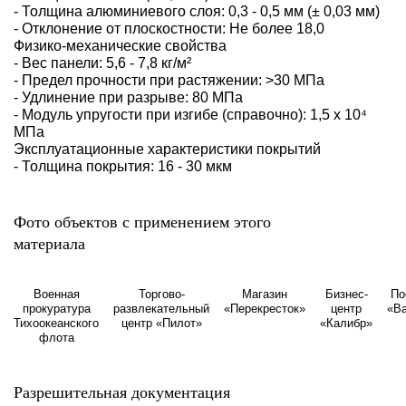
- Толщина алюминиевого слоя: 0,3 - 0,5 мм (± 0,03 мм)
- Отклонение от плоскостности: Не более 18,0
Физико-механические свойства
- Вес панели: 5,6 - 7,8 кг/м²
- Предел прочности при растяжении: >30 МПа
- Удлинение при разрыве: 80 МПа
- Модуль упругости при изгибе (справочно): 1,5 х 10⁴
МПа
Эксплуатационные характеристики покрытий
- Толщина покрытия: 16 - 30 мкм
Фото объектов с применением этого
материала
Военная
Торгово-
Магазин
Бизнес-
По
прокуратура
развлекательный
«Перекресток»
центр
«В
Тихоокеанского
центр «Пилот»
«Калибр»
флота
Разрешительная документация