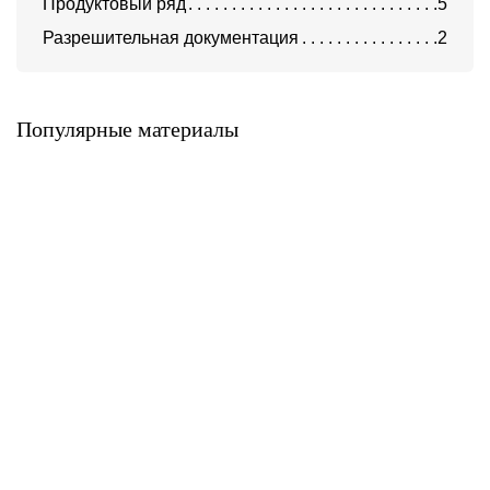
Продуктовый ряд
5
Разрешительная документация
2
Алюминиевые композитные
Алюминиевые композитные
панели AlcoteK Fr
панели AlcoteK B2
(трудногорючие)
AlcoteK
AlcoteK
Популярные материалы
Алюминиевые композитные
Алюминиевые композитные
панели
панели AlcoteK Fr Plus
ALLUXE®FR/ALLUXE®FR
(огнестойкие)
PLUS
AlcoteK
ALLUXE
Алюминиевые композитные
Алюминиевые композитные
панели BILDEX (BILDEXart)
панели BILDEX (EWIGOL)
BILDEX
BILDEX