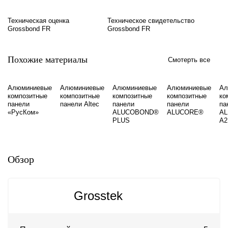
Техническая оценка
Техническое свидетельство
Grossbond FR
Grossbond FR
Похожие материалы
Смотерть все
Алюминиевые
Алюминиевые
Алюминиевые
Алюминиевые
Ал
композитные
композитные
композитные
композитные
ко
панели
панели Altec
панели
панели
па
«РусКом»
ALUCOBOND®
ALUCORE®
A
PLUS
A2
Обзор
Grosstek