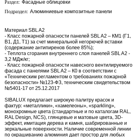
Раздел:
Фасадные облицовки
Подраздел:
Алюминиевые композитные панели
Материал SBL A2
- Класс пожарной опасности панелей SBL A2 – КМ1 (Г1,
В1, Д1, Т1) за счет минеральной негорючей вставки
(содержание антипиренов более 85%);
- Теплота сгорания внутреннего слоя панелей SBL A2 -
3,2 МДж/кг;
- Класс пожарной опасности навесного вентилируемого
фасада с панелями SBL A2 – К0 в соответствии с
«Техническим регламентом о требованиях пожарной
безопасности» №123-ФЗ, техническим свидетельством
№5401-17 от 25.12.2017
SIBALUX предлагает широкую палитру красок и
фактур: «металлики», «хамелеоны», «sparkling»,
монохромные цвета (стандартные и по каталогам RAL,
RAL Design, NCS), глянцевые и матовые цвета, 3D-
эффект, имитация дерева и камня, шабрированные и
зеркальные поверхности. Наличие современной линии
по окрашиванию алюминия дает простор для любых