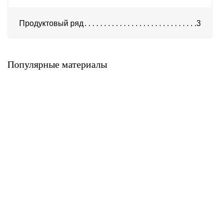
Продуктовый ряд
3
Алюминиевые композитные
Алюминиевые композитные
панели AlcoteK Fr
панели AlcoteK B2
(трудногорючие)
AlcoteK
AlcoteK
Популярные материалы
Алюминиевые композитные
Алюминиевые композитные
панели
панели AlcoteK Fr Plus
ALLUXE®FR/ALLUXE®FR
(огнестойкие)
PLUS
AlcoteK
ALLUXE
Алюминиевые композитные
Алюминиевые композитные
панели BILDEX (BILDEXart)
панели BILDEX (EWIGOL)
BILDEX
BILDEX