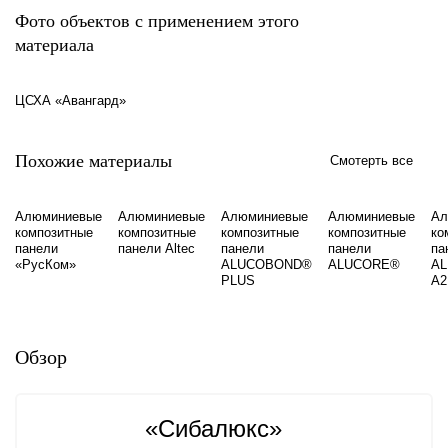
Фото объектов с применением этого
материала
ЦСХА «Авангард»
Похожие материалы
Смотерть все
Алюминиевые
Алюминиевые
Алюминиевые
Алюминиевые
Ал
композитные
композитные
композитные
композитные
ко
панели
панели Altec
панели
панели
па
«РусКом»
ALUCOBOND®
ALUCORE®
A
PLUS
A2
Обзор
«Сибалюкс»