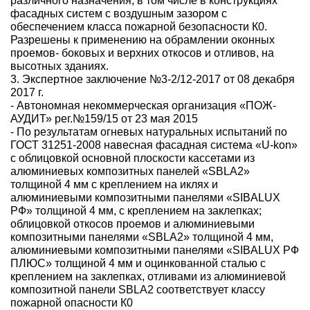
различного назначения, в том числе в конструкциях
фасадных систем с воздушным зазором с
обеспечением класса пожарной безопасности К0.
Разрешены к применению на обрамлении оконных
проемов- боковых и верхних откосов и отливов, на
высотных зданиях.
3. Экспертное заключение №3-2/12-2017 от 08 декабря
2017 г.
- Автономная некоммерческая организация «ПОЖ-
АУДИТ» рег.№159/15 от 23 мая 2015
- По результатам огневых натуральных испытаний по
ГОСТ 31251-2008 навесная фасадная система «U-kon»
с облицовкой основной плоскости кассетами из
алюминиевых композитных панелей «SBLA2»
толщиной 4 мм с креплением на иклях и
алюминиевыми композитными панелями «SIBALUX
РФ» толщиной 4 мм, с креплением на заклепках;
облицовкой откосов проемов и алюминиевыми
композитными панелями «SBLA2» толщиной 4 мм,
алюминиевыми композитными панелями «SIBALUX РФ
ПЛЮС» толщиной 4 мм и оцинкованной сталью с
креплением на заклепках, отливами из алюминиевой
композитной панели SBLA2 соответствует классу
пожарной опасности К0