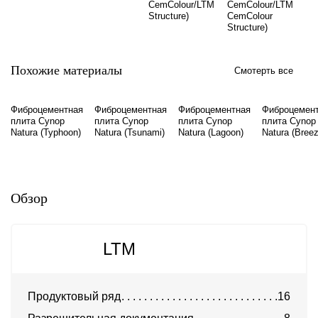
CemColour/LTM
CemColour/LTM
Structure)
CemColour
Structure)
Похожие материалы
Смотерть все
Фиброцементная
Фиброцементная
Фиброцементная
Фиброцемен
плита Cynop
плита Cynop
плита Cynop
плита Cynop
Natura (Typhoon)
Natura (Tsunami)
Natura (Lagoon)
Natura (Breez
Обзор
LTM
Продуктовый ряд
16