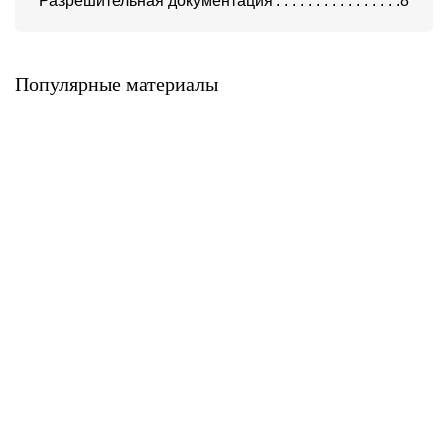
Разрешительная документация
8
Фиброцементная плита
Фиброцементная плита
LATONIT
LATONIT окрашенная
Latonit
Latonit
Популярные материалы
Фиброцементная плита
Фиброцементная плита
LATONIT окрашенная в
LATONIT с антивандальным
массе
покрытием
Latonit
Latonit
Фиброцементная сайдинг-
Фибросайдинг DECOVER
панель LATONIT
DECOVER
Latonit