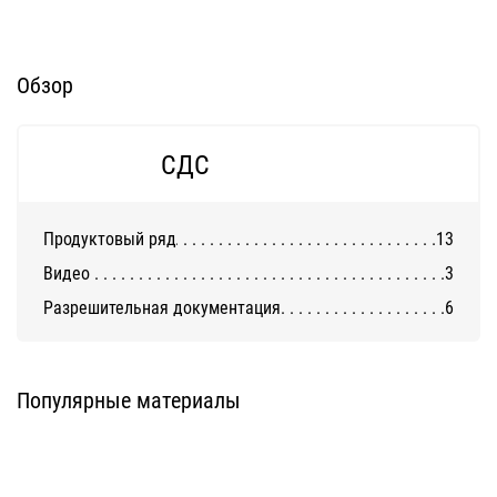
Обзор
СДС
Продуктовый ряд
13
Видео
3
Разрешительная документация
6
Фиброцементная плита LATONIT
Фиброцементная плита LATONIT
окрашенная
Latonit
Latonit
Популярные материалы