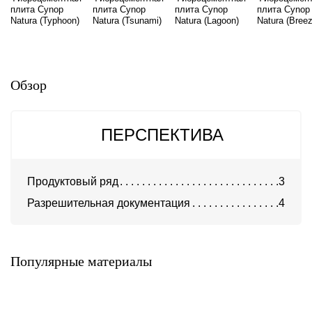
плита Cynop
плита Cynop
плита Cynop
плита Cynop
Natura (Typhoon)
Natura (Tsunami)
Natura (Lagoon)
Natura (Breez
Обзор
ПЕРСПЕКТИВА
Продуктовый ряд
3
Разрешительная документация
4
Фиброцементная плита
Фиброцементная плита
LATONIT
LATONIT окрашенная
Latonit
Latonit
Популярные материалы