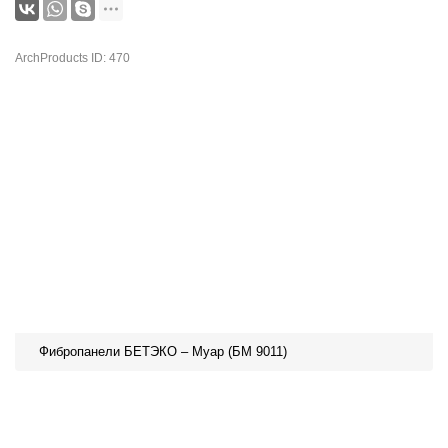
ArchProducts ID: 470
Фибропанели БЕТЭКО – Муар (БМ 9011)