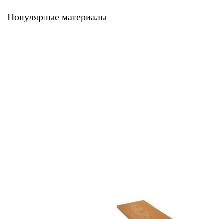
Latonit
Latonit
Популярные материалы
Фиброцементная плита
Фиброцементная плита
LATONIT окрашенная в
LATONIT с антивандальным
массе
покрытием
Latonit
Latonit
Фиброцементная сайдинг-
Фибросайдинг DECOVER
панель LATONIT
DECOVER
Latonit