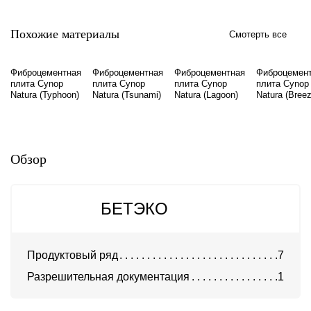
Похожие материалы
Смотерть все
Фиброцементная
Фиброцементная
Фиброцементная
Фиброцемен
плита Cynop
плита Cynop
плита Cynop
плита Cynop
Natura (Typhoon)
Natura (Tsunami)
Natura (Lagoon)
Natura (Breez
Обзор
БЕТЭКО
Продуктовый ряд
7
Разрешительная документация
1
Фиброцементная плита
Фиброцементная плита
LATONIT
LATONIT окрашенная