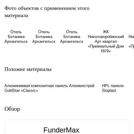
Фото объектов с применением этого
материала
Отель
Отель
Отель
ЖК
Ботаника
Ботаника
Ботаника
Николоворобинский
Ни
Архангельск
Архангельск
Архангельск
Арт квартал
«Премиальный Дом
«П
NV9»
Похожие материалы
Алюминиевая композитная панель Алюминстрой
HPL панели
GoldStar «Classic»
Sloplast
Обзор
FunderMax