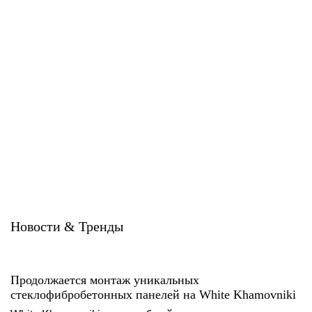
Система ATС-102i
Система ATС-102sz
U-kon
U-kon
Новости & Тренды
Продолжается монтаж уникальных
стеклофибробетонных панелей на White Khamovniki