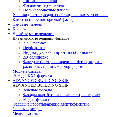
Линеарные панели
Фасадные термопанели
Поликарбонатные панели
Разновидности фасадных облицовочных материалов
Как создать неповторимый фасад
Сэндвич-панели
Крепёж
Дизайнерские решения
Дизайнерские решения фасадов
XXL формат
Перфорация
Индивидуальный принт на облицовке
3D облицовка
Фактура: бетон, состаренный бетон, кирпич,
ржавчены, гранит, мрамор, дерево
Модные фасады
Фасады XXL формата
ADVANCED BUILDING SKIN
ADVANCED BUILDING SKIN
Зеленые фасады
Фасады вырабатывающие электроэнергию
Медиа-фасады
Фасады вырабатывающие электроэнергию
Зеленые фасады
Медиа-фасады