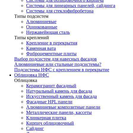
Системы для облицовочного кирпича
Системы для линеарных панелей, сайдинга
Системы для стеклофибробетона
Типы подсистем
Алюминиевые
Оцинкованные
Нержавейющая сталь
Типы креплений
Крепление в перекрытия
Каменная вата
Фиброцементные плиты
Выбор подсистем для навесных фасадов
Алюминиевые или стальные подсистемы?
Подсистемы НФС с креплением в перекрытие
Облицовка НФС
Облицовка
Керамогранит фасадный
Натуральный камень для фасада
Искусственный камень для фасада
Фасадные HPL панели
Алюминиевые композитные панели
Металлические панели, кассеты
Клинкерная плитка
Кирпич облицовочный
Сайдинг