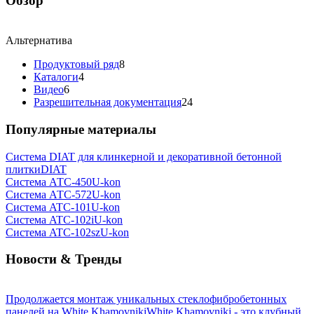
Обзор
Альтернатива
Продуктовый ряд
8
Каталоги
4
Видео
6
Разрешительная документация
24
Популярные материалы
Система DIAT для клинкерной и декоративной бетонной
плитки
DIAT
Система АТС-450
U-kon
Система АТС-572
U-kon
Система ATС-101
U-kon
Система ATС-102i
U-kon
Система ATС-102sz
U-kon
Новости & Тренды
Продолжается монтаж уникальных стеклофибробетонных
панелей на White Khamovniki
White Khamovniki - это клубный