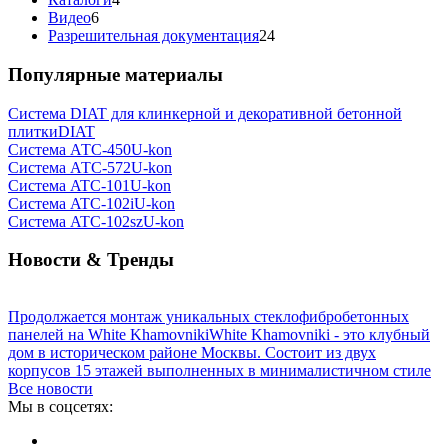
Видео
6
Разрешительная документация
24
Популярные материалы
Система DIAT для клинкерной и декоративной бетонной
плитки
DIAT
Система АТС-450
U-kon
Система АТС-572
U-kon
Система ATС-101
U-kon
Система ATС-102i
U-kon
Система ATС-102sz
U-kon
Новости & Тренды
Продолжается монтаж уникальных стеклофибробетонных
панелей на White Khamovniki
White Khamovniki - это клубный
дом в историческом районе Москвы. Состоит из двух
корпусов 15 этажей выполненных в минималистичном стиле
Все новости
Мы в соцсетях: