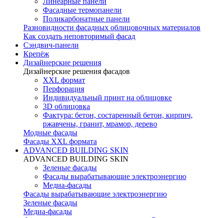
Линеарные панели
Фасадные термопанели
Поликарбонатные панели
Разновидности фасадных облицовочных материалов
Как создать неповторимый фасад
Сэндвич-панели
Крепёж
Дизайнерские решения
Дизайнерские решения фасадов
XXL формат
Перфорация
Индивидуальный принт на облицовке
3D облицовка
Фактура: бетон, состаренный бетон, кирпич,
ржавчены, гранит, мрамор, дерево
Модные фасады
Фасады XXL формата
ADVANCED BUILDING SKIN
ADVANCED BUILDING SKIN
Зеленые фасады
Фасады вырабатывающие электроэнергию
Медиа-фасады
Фасады вырабатывающие электроэнергию
Зеленые фасады
Медиа-фасады