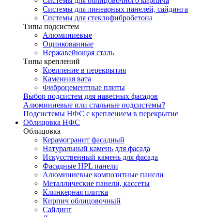
Системы для облицовочного кирпича
Системы для линеарных панелей, сайдинга
Системы для стеклофибробетона
Типы подсистем
Алюминиевые
Оцинкованные
Нержавейющая сталь
Типы креплений
Крепление в перекрытия
Каменная вата
Фиброцементные плиты
Выбор подсистем для навесных фасадов
Алюминиевые или стальные подсистемы?
Подсистемы НФС с креплением в перекрытие
Облицовка НФС
Облицовка
Керамогранит фасадный
Натуральный камень для фасада
Искусственный камень для фасада
Фасадные HPL панели
Алюминиевые композитные панели
Металлические панели, кассеты
Клинкерная плитка
Кирпич облицовочный
Сайдинг