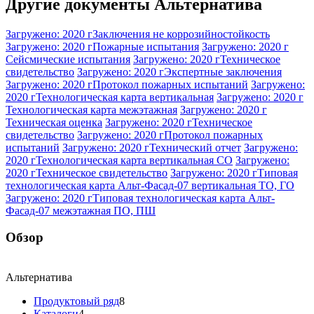
Другие документы Альтернатива
Загружено: 2020 г
Заключения не коррозийностойкость
Загружено: 2020 г
Пожарные испытания
Загружено: 2020 г
Сейсмические испытания
Загружено: 2020 г
Техническое
свидетельство
Загружено: 2020 г
Экспертные заключения
Загружено: 2020 г
Протокол пожарных испытаний
Загружено:
2020 г
Технологическая карта вертикальная
Загружено: 2020 г
Технологическая карта межэтажная
Загружено: 2020 г
Техническая оценка
Загружено: 2020 г
Техническое
свидетельство
Загружено: 2020 г
Протокол пожарных
испытаний
Загружено: 2020 г
Технический отчет
Загружено:
2020 г
Технологическая карта вертикальная СО
Загружено:
2020 г
Техническое свидетельство
Загружено: 2020 г
Типовая
технологическая карта Альт-Фасад-07 вертикальная ТО, ГО
Загружено: 2020 г
Типовая технологическая карта Альт-
Фасад-07 межэтажная ПО, ПШ
Обзор
Альтернатива
Продуктовый ряд
8
Каталоги
4