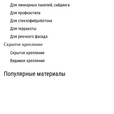
Для линеарных панелей, сайдинга
Для профнастила
Для стеклофибробетона
Для терракоты
Для реечного фасада
Скрытое крепление
Система для
Скрытое крепление
Система для
облицовки
облицовки
клинкерными
Видимое крепление
фиброцементными
плитками «под
панелями АЛЬТ-ФАСАД
кирпич» АЛЬТ-ФАСАД
10
11
Популярные материалы
Альтернатива
Альтернатива
Системы для
Система крепления
облицовки
HPL-панели АЛЬТ-
металлическими
ФАСАД 09
элементами АЛЬТ-
ФАСАД 04
Альтернатива