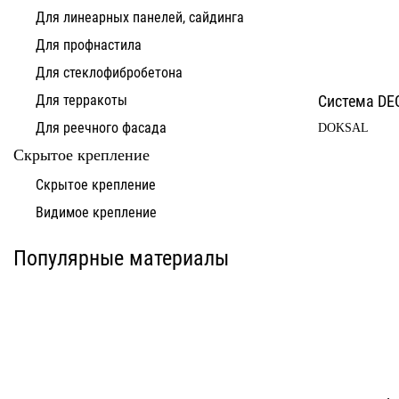
Для линеарных панелей, сайдинга
Для профнастила
Для стеклофибробетона
Для терракоты
Система DE
Для реечного фасада
DOKSAL
Скрытое крепление
Система для
Скрытое крепление
Система для
облицовки
облицовки
клинкерными
Видимое крепление
фиброцементными
плитками «под
панелями АЛЬТ-ФАСАД
кирпич» АЛЬТ-ФАСАД
10
11
Популярные материалы
Альтернатива
Альтернатива
Системы для
Система крепления
облицовки
HPL-панели АЛЬТ-
металлическими
ФАСАД 09
элементами АЛЬТ-
ФАСАД 04
Альтернатива