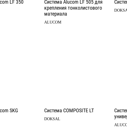
ucom LF 350
Система Alucom LF 505 для
Систе
крепления тонколистового
DOKS
материала
ALUCOM
ucom SKG
Система COMPOSITE LT
Систе
униве
DOKSAL
ALUC