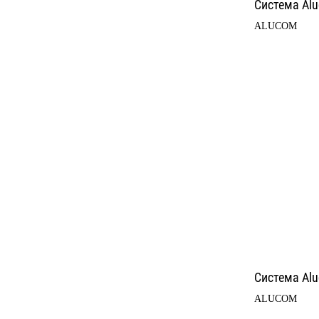
Система Al
Альтернатива
ALUCOM
Системы крепления
Cистемы крепления
терракотовой
алюмо–композитных
керамики АЛЬТ-ФАСАД
панелей АЛЬТ-ФАСАД
07
06
Альтернатива
Альтернатива
Система Al
ALUCOM