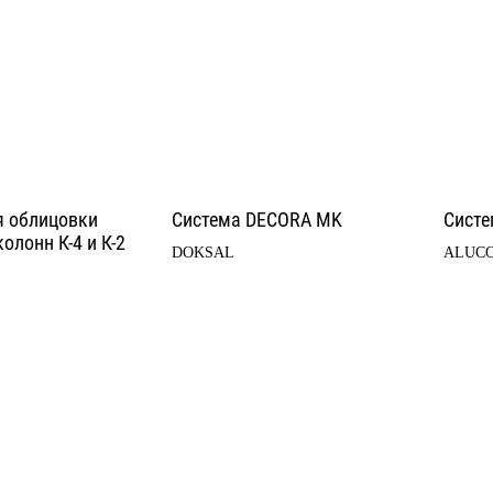
я облицовки
Система DECORA MK
Систе
олонн К-4 и К-2
DOKSAL
ALUC