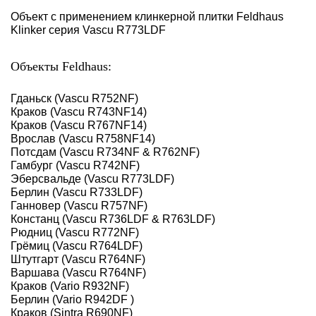
Объект с применением клинкерной плитки Feldhaus
Klinker серия Vascu R773LDF
Объекты Feldhaus:
Гданьск (Vascu R752NF)
Краков (Vascu R743NF14)
Краков (Vascu R767NF14)
Врослав (Vascu R758NF14)
Потсдам (Vascu R734NF & R762NF)
Гамбург (Vascu R742NF)
Эберсвальде (Vascu R773LDF)
Берлин (Vascu R733LDF)
Ганновер (Vascu R757NF)
Констанц (Vascu R736LDF & R763LDF)
Рюдниц (Vascu R772NF)
Грёмиц (Vascu R764LDF)
Штутгарт (Vascu R764NF)
Варшава (Vascu R764NF)
Краков (Vario R932NF)
Берлин (Vario R942DF )
Краков (Sintra R690NF)