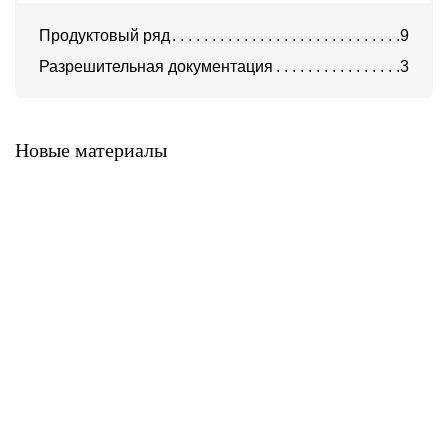
Продуктовый ряд
9
Разрешительная документация
3
Клинкерная плитка Feldhaus
Клинкерная плитка Feldhaus
Klinker серия Vascu
Klinker серия Vario
Новые материалы
Клинкерная плитка Feldhaus
Клинкерная плитка Feldhaus
Klinker серия Sinatra
Klinker серия Salina
Клинкерная плитка Feldhaus
Клинкерная плитка Feldhaus
Klinker серия Galena
Klinker серия Classic