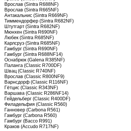
Врослав (Sintra R688NF)
Врослав (Sintra R665NF)
Антакальнис (Sintra R669NF)
Тиммендорфер (Sintra R682NF)
Штутгарт (Sintra R682NF)
Мюнхен (Sintra R690NF)
Любек (Sintra R685NF)
Карлсруэ (Sintra R685NF)
Гамбург (Sintra R690NF)
Гамбург (Sintra R688NF14)
Оснабрюк (Galena R385NF)
Паланга (Classic R700DF)
Швац (Classic R740NF)
Врослав (Classic R800NF9)
Варнсдорф (Classic R116NF)
Гётцис (Classic R343NF)
Варшава (Classic R286NF14)
Гейдельберг (Classic R400DF)
Филадельфия (Classic R560)
Ганновер (Carbona R561)
Гамбург (Carbona R560)
Гамбург (Bacco R991)
Краков (Accudo R717NF)