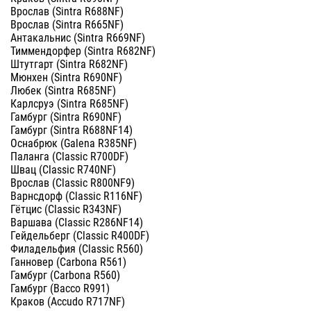
Врослав (Sintra R688NF)
Врослав (Sintra R665NF)
Антакальнис (Sintra R669NF)
Тиммендорфер (Sintra R682NF)
Штутгарт (Sintra R682NF)
Мюнхен (Sintra R690NF)
Любек (Sintra R685NF)
Карлсруэ (Sintra R685NF)
Гамбург (Sintra R690NF)
Гамбург (Sintra R688NF14)
Оснабрюк (Galena R385NF)
Паланга (Classic R700DF)
Швац (Classic R740NF)
Врослав (Classic R800NF9)
Варнсдорф (Classic R116NF)
Гётцис (Classic R343NF)
Варшава (Classic R286NF14)
Гейдельберг (Classic R400DF)
Филадельфия (Classic R560)
Ганновер (Carbona R561)
Гамбург (Carbona R560)
Гамбург (Bacco R991)
Краков (Accudo R717NF)