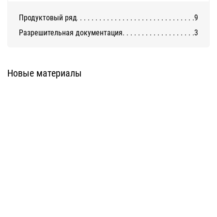
Продуктовый ряд
9
Разрешительная документация
3
Клинкерная плитка Feldhaus
Клинкерная плитка Feldhaus
Klinker серия Vascu
Klinker серия Vario
Новые материалы
Клинкерная плитка Feldhaus
Клинкерная плитка Feldhaus
Klinker серия Sinatra
Klinker серия Salina
Клинкерная плитка Feldhaus
Клинкерная плитка Feldhaus
Klinker серия Galena
Klinker серия Classic