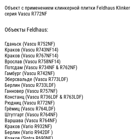
Объект с применением клинкерной плитки Feldhaus Klinker
серия Vascu R772NF
Объекты Feldhaus:
Гданьск (Vascu R752NF)
Краков (Vascu R743NF14)
Краков (Vascu R767NF14)
Врослав (Vascu R758NF14)
Потсдам (Vascu R734NF & R762NF)
Гамбург (Vascu R742NF)
Эберсвальде (Vascu R773LDF)
Берлин (Vascu R733LDF)
Ганновер (Vascu R757NF)
Констанц (Vascu R736LDF & R763LDF)
Рюдниц (Vascu R772NF)
Грёмиц (Vascu R764LDF)
Штутгарт (Vascu R764NF)
Варшава (Vascu R764NF)
Краков (Vario R932NF)
Берлин (Vario R942DF )
Краков (Sintra R690NF)