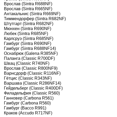
Врослав (Sintra R688NF)
Врослав (Sintra R665NF)
Антакальнис (Sintra R669NF)
Тиммендорфер (Sintra R682NF)
Штутгарт (Sintra R682NF)
Мюнхен (Sintra R690NF)
Любек (Sintra R685NF)
Карлсруэ (Sintra R685NF)
Гамбург (Sintra R690NF)
Гамбург (Sintra R688NF14)
Оснабрюк (Galena R385NF)
Паланга (Classic R700DF)
Швац (Classic R740NF)
Врослав (Classic R800NF9)
Варнсдорф (Classic R116NF)
Гётцис (Classic R343NF)
Варшава (Classic R286NF14)
Гейдельберг (Classic R400DF)
Филадельфия (Classic R560)
Ганновер (Carbona R561)
Гамбург (Carbona R560)
Гамбург (Bacco R991)
Краков (Accudo R717NF)