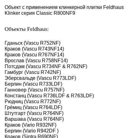
Объект с применением клинкерной плитки Feldhaus
Klinker серия Classic R800NF9
Объекты Feldhaus:
Гданьск (Vascu R752NF)
Краков (Vascu R743NF14)
Краков (Vascu R767NF14)
Врослав (Vascu R758NF14)
Потсдам (Vascu R734NF & R762NF)
Гамбург (Vascu R742NF)
Эберсвальде (Vascu R773LDF)
Берлин (Vascu R733LDF)
Ганновер (Vascu R757NF)
Констанц (Vascu R736LDF & R763LDF)
Рюдниц (Vascu R772NF)
Грёмиц (Vascu R764LDF)
Штутгарт (Vascu R764NF)
Варшава (Vascu R764NF)
Краков (Vario R932NF)
Берлин (Vario R942DF )
Краков (Sintra R690NF)