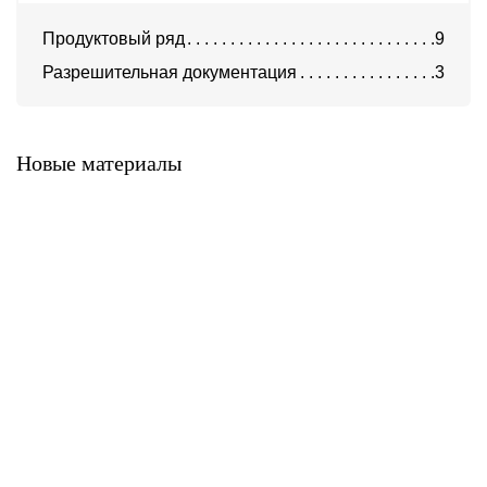
Продуктовый ряд
9
Разрешительная документация
3
Клинкерная плитка Feldhaus
Клинкерная плитка Feldhaus
Klinker серия Vascu
Klinker серия Vario
Новые материалы
Клинкерная плитка Feldhaus
Клинкерная плитка Feldhaus
Klinker серия Sinatra
Klinker серия Salina
Клинкерная плитка Feldhaus
Клинкерная плитка Feldhaus
Klinker серия Galena
Klinker серия Classic