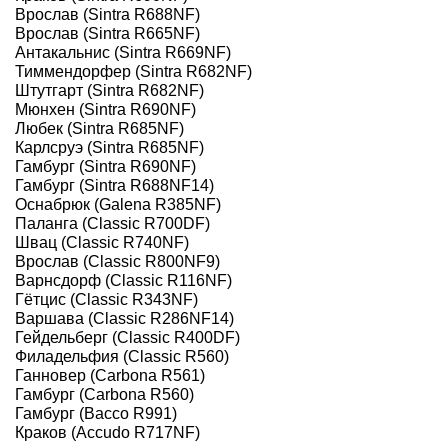
Врослав (Sintra R688NF)
Врослав (Sintra R665NF)
Антакальнис (Sintra R669NF)
Тиммендорфер (Sintra R682NF)
Штутгарт (Sintra R682NF)
Мюнхен (Sintra R690NF)
Любек (Sintra R685NF)
Карлсруэ (Sintra R685NF)
Гамбург (Sintra R690NF)
Гамбург (Sintra R688NF14)
Оснабрюк (Galena R385NF)
Паланга (Classic R700DF)
Швац (Classic R740NF)
Врослав (Classic R800NF9)
Варнсдорф (Classic R116NF)
Гётцис (Classic R343NF)
Варшава (Classic R286NF14)
Гейдельберг (Classic R400DF)
Филадельфия (Classic R560)
Ганновер (Carbona R561)
Гамбург (Carbona R560)
Гамбург (Bacco R991)
Краков (Accudo R717NF)