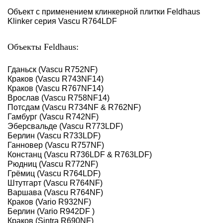
Объект с применением клинкерной плитки Feldhaus
Klinker серия Vascu R764LDF
Объекты Feldhaus:
Гданьск (Vascu R752NF)
Краков (Vascu R743NF14)
Краков (Vascu R767NF14)
Врослав (Vascu R758NF14)
Потсдам (Vascu R734NF & R762NF)
Гамбург (Vascu R742NF)
Эберсвальде (Vascu R773LDF)
Берлин (Vascu R733LDF)
Ганновер (Vascu R757NF)
Констанц (Vascu R736LDF & R763LDF)
Рюдниц (Vascu R772NF)
Грёмиц (Vascu R764LDF)
Штутгарт (Vascu R764NF)
Варшава (Vascu R764NF)
Краков (Vario R932NF)
Берлин (Vario R942DF )
Краков (Sintra R690NF)