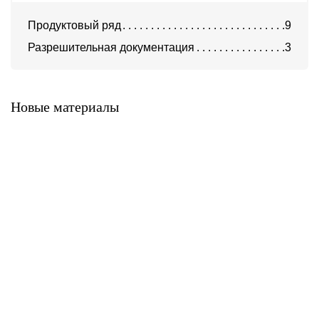
Продуктовый ряд
9
Разрешительная документация
3
Клинкерная плитка Feldhaus
Клинкерная плитка Feldhaus
Klinker серия Vascu
Klinker серия Vario
Новые материалы
Клинкерная плитка Feldhaus
Клинкерная плитка Feldhaus
Klinker серия Sinatra
Klinker серия Salina
Клинкерная плитка Feldhaus
Клинкерная плитка Feldhaus
Klinker серия Galena
Klinker серия Classic