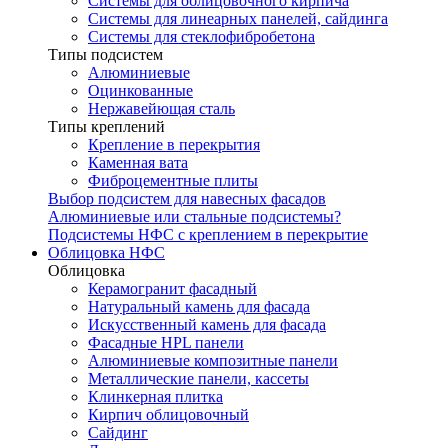
Системы для облицовочного кирпича
Системы для линеарных панелей, сайдинга
Системы для стеклофибробетона
Типы подсистем
Алюминиевые
Оцинкованные
Нержавейющая сталь
Типы креплений
Крепление в перекрытия
Каменная вата
Фиброцементные плиты
Выбор подсистем для навесных фасадов
Алюминиевые или стальные подсистемы?
Подсистемы НФС с креплением в перекрытие
Облицовка НФС
Облицовка
Керамогранит фасадный
Натуральный камень для фасада
Искусственный камень для фасада
Фасадные HPL панели
Алюминиевые композитные панели
Металлические панели, кассеты
Клинкерная плитка
Кирпич облицовочный
Сайдинг