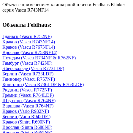
Объект с применением клинкерной плитки Feldhaus Klinker
серия Vascu R743NF14
Объекты Feldhaus:
Гданьск (Vascu R752NF)
Краков (Vascu R743NF14)
Краков (Vascu R767NF14)
Врослав (Vascu R758NF14)
Потсдам (Vascu R734NF & R762NF)
Гамбург (Vascu R742NF)
Эберсвальде (Vascu R773LDF)
Берлин (Vascu R733LDF)
Ганновер (Vascu R757NF)
Констанц (Vascu R736LDF & R763LDF)
Рюдниц (Vascu R772NF)
Грёмиц (Vascu R764LDF)
Штутгарт (Vascu R764NF)
Варшава (Vascu R764NF)
Краков (Vario R932NF)
Берлин (Vario R942DF )
Краков (Sintra R690NF)
Врослав (Sintra R688NF)
Врослав (Sintra R665NF)