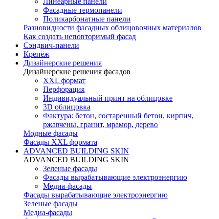
Линеарные панели
Фасадные термопанели
Поликарбонатные панели
Разновидности фасадных облицовочных материалов
Как создать неповторимый фасад
Сэндвич-панели
Крепёж
Дизайнерские решения
Дизайнерские решения фасадов
XXL формат
Перфорация
Индивидуальный принт на облицовке
3D облицовка
Фактура: бетон, состаренный бетон, кирпич,
ржавчены, гранит, мрамор, дерево
Модные фасады
Фасады XXL формата
ADVANCED BUILDING SKIN
ADVANCED BUILDING SKIN
Зеленые фасады
Фасады вырабатывающие электроэнергию
Медиа-фасады
Фасады вырабатывающие электроэнергию
Зеленые фасады
Медиа-фасады