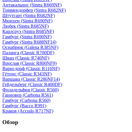
Антакальнис (Sintra R669NF)
Тиммендорфер (Sintra R682NF)
Штутгарт (Sintra R682NF)
Мюнхен (Sintra R690NF)
Любек (Sintra R685NF)
Карлсруэ (Sintra R685NF)
Гамбург (Sintra R690NF)
Гамбург (Sintra R688NF14)
Оснабрюк (Galena R385NF)
Паланга (Classic R700DF)
Швац (Classic R740NF)
Врослав (Classic R800NF9)
Варнсдорф (Classic R116NF)
Гётцис (Classic R343NF)
Варшава (Classic R286NF14)
Гейдельберг (Classic R400DF)
Филадельфия (Classic R560)
Ганновер (Carbona R561)
Гамбург (Carbona R560)
Гамбург (Bacco R991)
Краков (Accudo R717NF)
Обзор