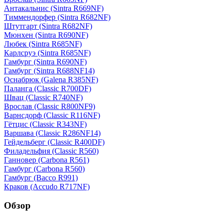
Антакальнис (Sintra R669NF)
Тиммендорфер (Sintra R682NF)
Штутгарт (Sintra R682NF)
Мюнхен (Sintra R690NF)
Любек (Sintra R685NF)
Карлсруэ (Sintra R685NF)
Гамбург (Sintra R690NF)
Гамбург (Sintra R688NF14)
Оснабрюк (Galena R385NF)
Паланга (Classic R700DF)
Швац (Classic R740NF)
Врослав (Classic R800NF9)
Варнсдорф (Classic R116NF)
Гётцис (Classic R343NF)
Варшава (Classic R286NF14)
Гейдельберг (Classic R400DF)
Филадельфия (Classic R560)
Ганновер (Carbona R561)
Гамбург (Carbona R560)
Гамбург (Bacco R991)
Краков (Accudo R717NF)
Обзор