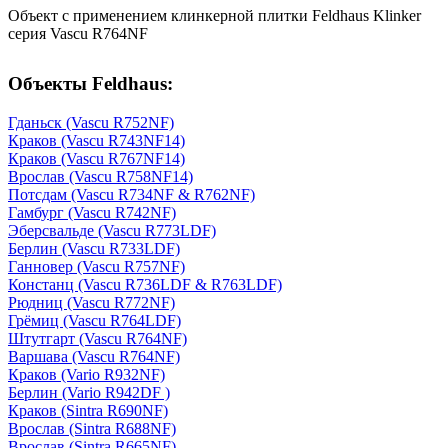
Объект с применением клинкерной плитки Feldhaus Klinker
серия Vascu R764NF
Объекты Feldhaus:
Гданьск (Vascu R752NF)
Краков (Vascu R743NF14)
Краков (Vascu R767NF14)
Врослав (Vascu R758NF14)
Потсдам (Vascu R734NF & R762NF)
Гамбург (Vascu R742NF)
Эберсвальде (Vascu R773LDF)
Берлин (Vascu R733LDF)
Ганновер (Vascu R757NF)
Констанц (Vascu R736LDF & R763LDF)
Рюдниц (Vascu R772NF)
Грёмиц (Vascu R764LDF)
Штутгарт (Vascu R764NF)
Варшава (Vascu R764NF)
Краков (Vario R932NF)
Берлин (Vario R942DF )
Краков (Sintra R690NF)
Врослав (Sintra R688NF)
Врослав (Sintra R665NF)