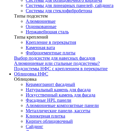
Системы для облицовочного кирпича
Системы для линеарных панелей, сайдинга
Системы для стеклофибробетона
Типы подсистем
Алюминиевые
Оцинкованные
Нержавейющая сталь
Типы креплений
Крепление в перекрытия
Каменная вата
Фиброцементные плиты
Выбор подсистем для навесных фасадов
Алюминиевые или стальные подсистемы?
Подсистемы НФС с креплением в перекрытие
Облицовка НФС
Облицовка
Керамогранит фасадный
Натуральный камень для фасада
Искусственный камень для фасада
Фасадные HPL панели
Алюминиевые композитные панели
Металлические панели, кассеты
Клинкерная плитка
Кирпич облицовочный
Сайдинг