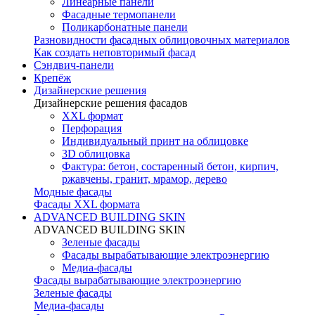
Линеарные панели
Фасадные термопанели
Поликарбонатные панели
Разновидности фасадных облицовочных материалов
Как создать неповторимый фасад
Сэндвич-панели
Крепёж
Дизайнерские решения
Дизайнерские решения фасадов
XXL формат
Перфорация
Индивидуальный принт на облицовке
3D облицовка
Фактура: бетон, состаренный бетон, кирпич,
ржавчены, гранит, мрамор, дерево
Модные фасады
Фасады XXL формата
ADVANCED BUILDING SKIN
ADVANCED BUILDING SKIN
Зеленые фасады
Фасады вырабатывающие электроэнергию
Медиа-фасады
Фасады вырабатывающие электроэнергию
Зеленые фасады
Медиа-фасады