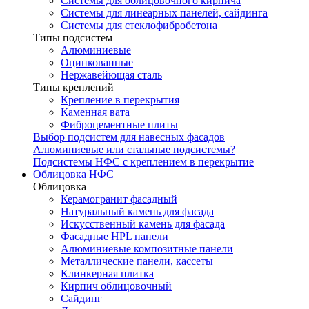
Системы для облицовочного кирпича
Системы для линеарных панелей, сайдинга
Системы для стеклофибробетона
Типы подсистем
Алюминиевые
Оцинкованные
Нержавейющая сталь
Типы креплений
Крепление в перекрытия
Каменная вата
Фиброцементные плиты
Выбор подсистем для навесных фасадов
Алюминиевые или стальные подсистемы?
Подсистемы НФС с креплением в перекрытие
Облицовка НФС
Облицовка
Керамогранит фасадный
Натуральный камень для фасада
Искусственный камень для фасада
Фасадные HPL панели
Алюминиевые композитные панели
Металлические панели, кассеты
Клинкерная плитка
Кирпич облицовочный
Сайдинг