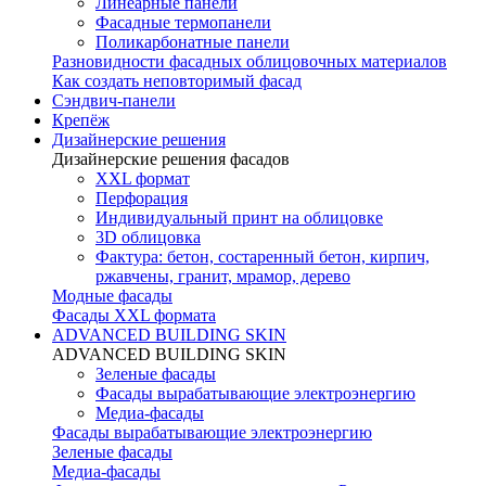
Линеарные панели
Фасадные термопанели
Поликарбонатные панели
Разновидности фасадных облицовочных материалов
Как создать неповторимый фасад
Сэндвич-панели
Крепёж
Дизайнерские решения
Дизайнерские решения фасадов
XXL формат
Перфорация
Индивидуальный принт на облицовке
3D облицовка
Фактура: бетон, состаренный бетон, кирпич,
ржавчены, гранит, мрамор, дерево
Модные фасады
Фасады XXL формата
ADVANCED BUILDING SKIN
ADVANCED BUILDING SKIN
Зеленые фасады
Фасады вырабатывающие электроэнергию
Медиа-фасады
Фасады вырабатывающие электроэнергию
Зеленые фасады
Медиа-фасады