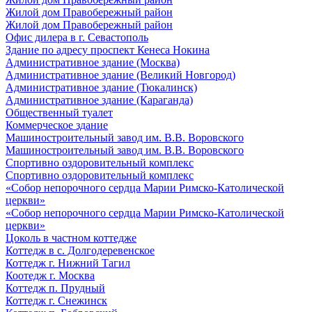
Жилой дом Правобережный район
Жилой дом Правобережный район
Офис дилера в г. Севастополь
Здание по адресу проспект Кенеса Нокина
Административное здание (Москва)
Административное здание (Великий Новгород)
Административное здание (Тюкалинск)
Административное здание (Караганда)
Общественный туалет
Коммерческое здание
Машиностроительный завод им. В.В. Воровского
Машиностроительный завод им. В.В. Воровского
Спортивно оздоровительный комплекс
Спортивно оздоровительный комплекс
«Собор непорочного сердца Марии Римско-Католической
церкви»
«Собор непорочного сердца Марии Римско-Католической
церкви»
Цоколь в частном коттедже
Коттедж в с. Долгодеревенское
Коттедж г. Нижний Тагил
Коотедж г. Москва
Коттедж п. Прудный
Коттедж г. Снежинск