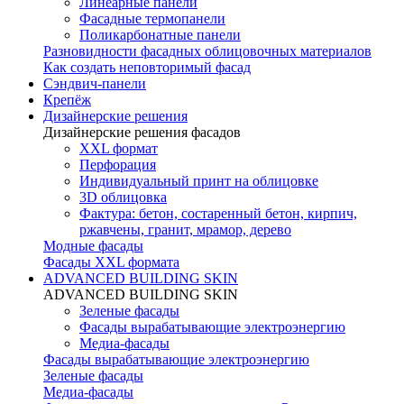
Линеарные панели
Фасадные термопанели
Поликарбонатные панели
Разновидности фасадных облицовочных материалов
Как создать неповторимый фасад
Сэндвич-панели
Крепёж
Дизайнерские решения
Дизайнерские решения фасадов
XXL формат
Перфорация
Индивидуальный принт на облицовке
3D облицовка
Фактура: бетон, состаренный бетон, кирпич,
ржавчены, гранит, мрамор, дерево
Модные фасады
Фасады XXL формата
ADVANCED BUILDING SKIN
ADVANCED BUILDING SKIN
Зеленые фасады
Фасады вырабатывающие электроэнергию
Медиа-фасады
Фасады вырабатывающие электроэнергию
Зеленые фасады
Медиа-фасады