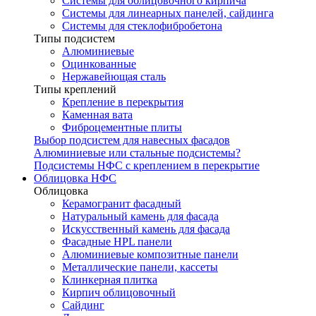
Системы для облицовочного кирпича
Системы для линеарных панелей, сайдинга
Системы для стеклофибробетона
Типы подсистем
Алюминиевые
Оцинкованные
Нержавейющая сталь
Типы креплений
Крепление в перекрытия
Каменная вата
Фиброцементные плиты
Выбор подсистем для навесных фасадов
Алюминиевые или стальные подсистемы?
Подсистемы НФС с креплением в перекрытие
Облицовка НФС
Облицовка
Керамогранит фасадный
Натуральный камень для фасада
Искусственный камень для фасада
Фасадные HPL панели
Алюминиевые композитные панели
Металлические панели, кассеты
Клинкерная плитка
Кирпич облицовочный
Сайдинг