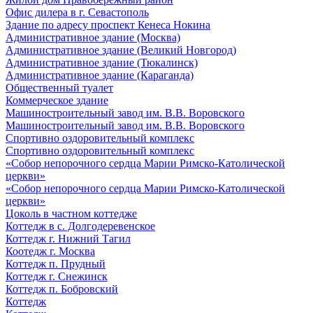
Офис дилера в г. Севастополь
Здание по адресу проспект Кенеса Нокина
Административное здание (Москва)
Административное здание (Великий Новгород)
Административное здание (Тюкалинск)
Административное здание (Караганда)
Общественный туалет
Коммерческое здание
Машиностроительный завод им. В.В. Воровского
Машиностроительный завод им. В.В. Воровского
Спортивно оздоровительный комплекс
Спортивно оздоровительный комплекс
«Собор непорочного сердца Марии Римско-Католической
церкви»
«Собор непорочного сердца Марии Римско-Католической
церкви»
Цоколь в частном коттедже
Коттедж в с. Долгодеревенское
Коттедж г. Нижний Тагил
Коотедж г. Москва
Коттедж п. Прудный
Коттедж г. Снежинск
Коттедж п. Бобровский
Коттедж