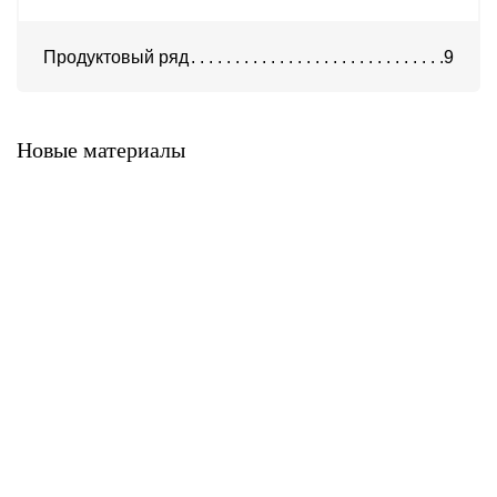
Продуктовый ряд
9
Система А-300
Система KH-100
Новые материалы
Система K-500
Система A-900
Система A-700
Система A-400