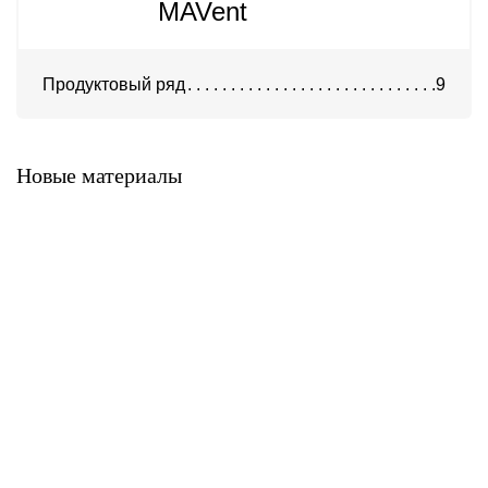
MAVent
Продуктовый ряд
9
Система А-300
Система KH-100
Новые материалы
Система K-500
Система A-900
Система A-700
Система A-400