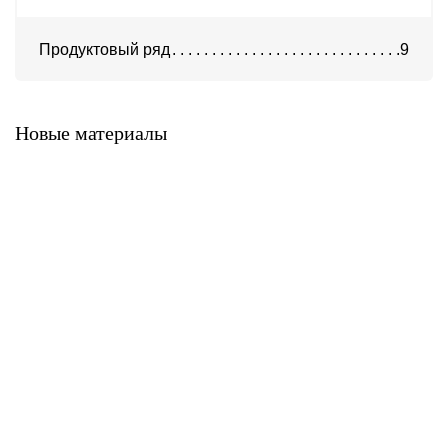
Продуктовый ряд
9
Система А-300
Система KH-100
Новые материалы
Система K-500
Система A-900
Система A-700
Система A-400