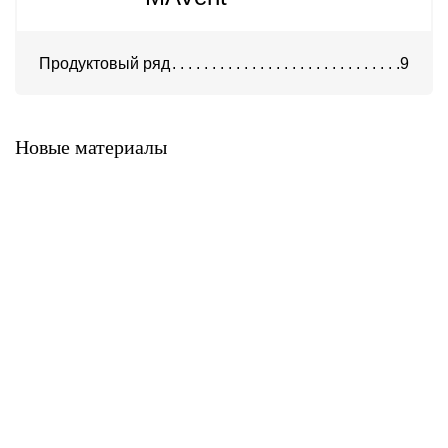
Продуктовый ряд
9
Система А-300
Система KH-100
Новые материалы
Система K-500
Система A-900
Система A-700
Система A-400