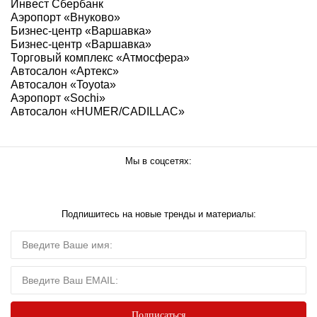
Инвест Сбербанк
Аэропорт «Внуково»
Бизнес-центр «Варшавка»
Бизнес-центр «Варшавка»
Торговый комплекс «Атмосфера»
Автосалон «Артекс»
Автосалон «Toyota»
Аэропорт «Sochi»
Автосалон «HUMER/CADILLAC»
Мы в соцсетях:
Подпишитесь на новые тренды и материалы: