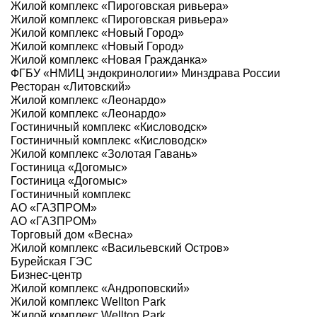
Жилой комплекс «Пироговская ривьера»
Жилой комплекс «Пироговская ривьера»
Жилой комплекс «Новый Город»
Жилой комплекс «Новый Город»
Жилой комплекс «Новая Гражданка»
ФГБУ «НМИЦ эндокринологии» Минздрава России
Ресторан «Литовский»
Жилой комплекс «Леонардо»
Жилой комплекс «Леонардо»
Гостиничный комплекс «Кисловодск»
Гостиничный комплекс «Кисловодск»
Жилой комплекс «Золотая Гавань»
Гостиница «Догомыс»
Гостиница «Догомыс»
Гостиничный комплекс
АО «ГАЗПРОМ»
АО «ГАЗПРОМ»
Торговый дом «Весна»
Жилой комплекс «Васильевский Остров»
Бурейская ГЭС
Бизнес-центр
Жилой комплекс «Андроповский»
Жилой комплекс Wellton Park
Жилой комплекс Wellton Park