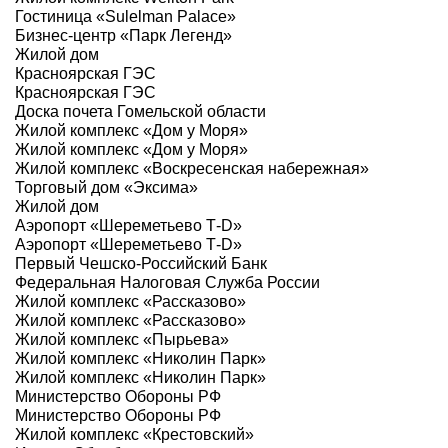
Гостиница «Sulelman Palace»
Бизнес-центр «Парк Легенд»
Жилой дом
Красноярская ГЭС
Красноярская ГЭС
Доска почета Гомельской области
Жилой комплекс «Дом у Моря»
Жилой комплекс «Дом у Моря»
Жилой комплекс «Воскресенская набережная»
Торговый дом «Эксима»
Жилой дом
Аэропорт «Шереметьево Т-D»
Аэропорт «Шереметьево Т-D»
Первый Чешско-Российский Банк
Федеральная Налоговая Служба России
Жилой комплекс «Рассказово»
Жилой комплекс «Рассказово»
Жилой комплекс «Пырьева»
Жилой комплекс «Николин Парк»
Жилой комплекс «Николин Парк»
Министерство Обороны РФ
Министерство Обороны РФ
Жилой комплекс «Крестовский»