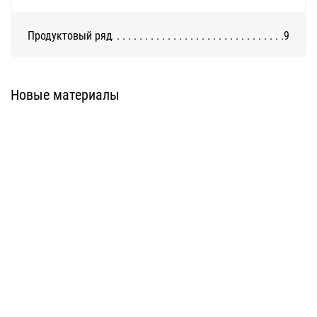
Продуктовый ряд
9
Система А-300
Система KH-100
Новые материалы
Система K-500
Система A-900
Система A-700
Система A-400